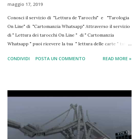
maggio 17, 2019
Conosci il servizio di "Lettura de Tarocchi" e "Tarologia
On Line" di "Cartomanzia Whatsapp" Attraverso il servizio
di " Lettura dei tarocchi On Line " di " Cartomanzia
Whatsapp " puoi ricevere la tua " lettura delle carte " tutti i
giorni , anche i festivi , dalle ore 8 del mattino alle ore 24.
CONDIVIDI
POSTA UN COMMENTO
READ MORE »
E' un servizio riservato ad un pubblico adulto ed è
"riservato e anonimo" COSA SOLO 1,99 EURO CONCEDITI
IL TUO REGALO! CLICCA QUI AGGIUNGI IN RUBRICA
IL NUMERO 342.82.26.026 prefissato dallo 0039 se hai un
gestore telefonico mobile non italiano