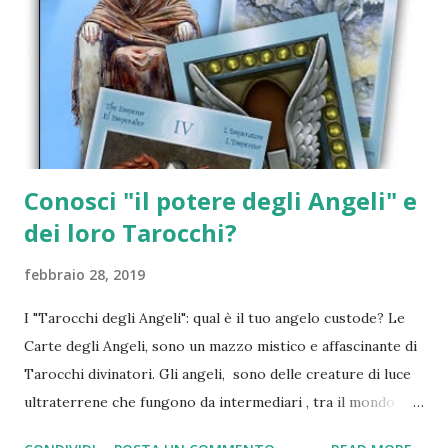
procede nella norma. In amore invece ci sono degli attriti
con il vostro partner, anche per questioni di poco conto.
BILANCIA: Passate una normale giornata di lavoro, ma per
la sera succede qualcosa. Pensate, in contrapposizione ai
vostri pensieri, di trasgredire. Non lo dite al vostro
partne...
Conosci "il potere degli Angeli" e
dei loro Tarocchi?
febbraio 28, 2019
I "Tarocchi degli Angeli": qual è il tuo angelo custode? Le
Carte degli Angeli, sono un mazzo mistico e affascinante di
Tarocchi divinatori. Gli angeli, sono delle creature di luce
ultraterrene che fungono da intermediari , tra il mondo
degli uomini e quello divino. Ciascuno di noi , ha un angelo