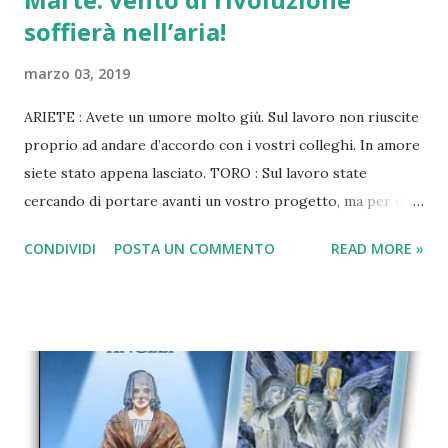
soffierà nell’aria!
marzo 03, 2019
ARIETE : Avete un umore molto giù. Sul lavoro non riuscite
proprio ad andare d’accordo con i vostri colleghi. In amore
siete stato appena lasciato. TORO : Sul lavoro state
cercando di portare avanti un vostro progetto, ma per ora
le soddisfazioni sono ancora poche. Il vostro amore ha
CONDIVIDI
POSTA UN COMMENTO
READ MORE »
molti alti e bassi. GEMELLI: Il vostro nuovo lavoro vi porta
a fare nuove conoscenze, le valutate. Da single cercate di
uscire con i vostri amici per trovare la vostra anima
gemella. CANCRO: E’ da tempo che accusate dei malesseri e
purtroppo a lavoro questo non vi porta giovamento. In
amore più o meno è la stessa cosa, il vostro partner cerca
di starvi vicino, ma voi non volete. LEONE: Il lavoro