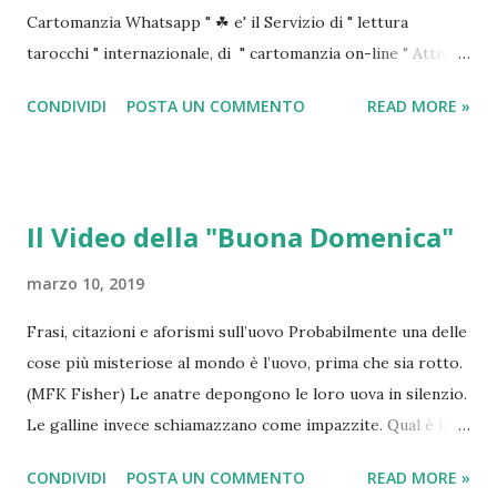
Cartomanzia Whatsapp " ☘ e' il Servizio di " lettura
tarocchi " internazionale, di " cartomanzia on-line " Attivo
tutti i giorni dalle 8 alle 24 con 2 euro (+iva ) puoi ricevere
CONDIVIDI
POSTA UN COMMENTO
READ MORE »
subito la tua " lettura dei tarocchi in chat " 😉 Con solo 5
euro hai ben 3 " letture dei tarocchi "🔮 Che puoi utilizzare
quando vuoi. Mag informazioni 0039☎342.82.26.026
CONCEDITI SUBITO IL TUO REGALO: 👉🏻 CLICCA QUI
Il Video della "Buona Domenica"
✨ appena effettuato il tuo acquisto😉 formula subito la tua
domanda ai tarocchi💓 " se ne acquisti più di una".... puoi
marzo 10, 2019
farlo anche💓 .."una per volta o tutte insieme" , come
Frasi, citazioni e aforismi sull’uovo Probabilmente una delle
meglio preferisci☺✨ TI ASPETTO!🌈🔮
cose più misteriose al mondo è l’uovo, prima che sia rotto.
(MFK Fisher) Le anatre depongono le loro uova in silenzio.
Le galline invece schiamazzano come impazzite. Qual è la
conseguenza? Tutto il mondo mangia uova di gallina. Henry
CONDIVIDI
POSTA UN COMMENTO
READ MORE »
Ford) Nessuna geometria ha ricavato la formula dell’uovo.