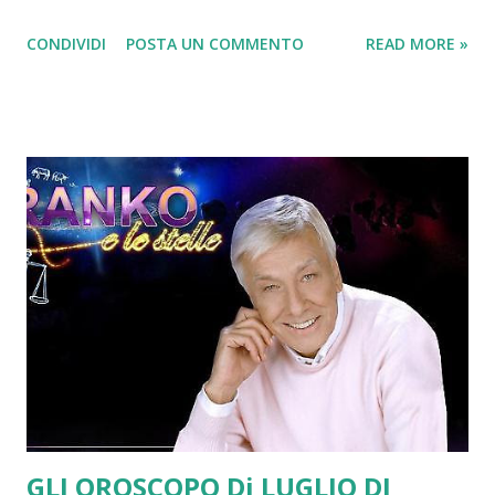
e negli online store il nuovo singolo dell’artista libanese,
CONDIVIDI
POSTA UN COMMENTO
READ MORE »
intitolato Ice Cream!
GLI OROSCOPO Di LUGLIO DI