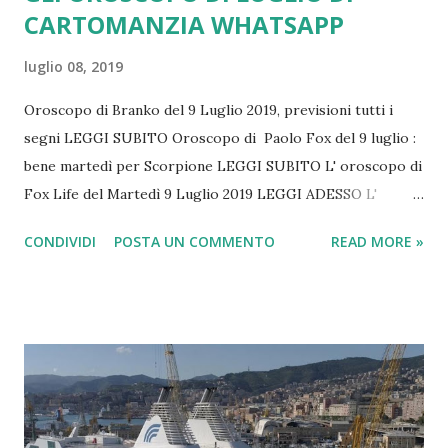
CARTOMANZIA WHATSAPP
luglio 08, 2019
Oroscopo di Branko del 9 Luglio 2019, previsioni tutti i
segni LEGGI SUBITO Oroscopo di Paolo Fox del 9 luglio :
bene martedì per Scorpione LEGGI SUBITO L' oroscopo di
Fox Life del Martedì 9 Luglio 2019 LEGGI ADESSO L'
Oroscopo di la Repubblica del 9 luglio 2019 LEGGI ADESSO
CONDIVIDI
POSTA UN COMMENTO
READ MORE »
“Non consultarti con le tue paure , ma con le tue speranze
e i tuoi sogni . Non pensate alle vostre frustrazioni, ma al
vostro potenziale irrealizzato. Non preoccupatevi per
ciò che avete provato e fallito, ma di ciò che vi è ancora
possibile fare .” CLICCA QUI ACCEDI ORA AL SERVIZIO
(V.M.18) “La speranza è l'ultima a morire, perché moriamo
prima noi.” NON PERDERE TEMPO CONSULTA I
TAROCCHI CLICCA QUI