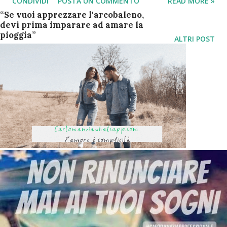
CONDIVIDI
POSTA UN COMMENTO
READ MORE »
custode, che riceve alla nascita e che lo accompagna lungo
“Se vuoi apprezzare l'arcobaleno,
tutta la sua vita. Scopri come interpretare i suoi messaggi.
devi prima imparare ad amare la
Alati o no, li troviamo spesso in numerose
pioggia”
ALTRI POST
rappresentazioni religiose. Sono tanti, più potenti e forti
degli uomini, sono degli spiriti di luce dotati di facoltà
sovraumane . Creati da Dio, la loro missione e aiutarci e
assisterci nella vita di tutti i giorni. Vegliano su ciascuno di
noi e ci indicano la strada migliore da intraprendere. Che
siamo credenti o no, gli angeli ci sono, giorno dopo
giorno, per assisterci e fare luce nella nostra vita. Una
volta che il contatto è presente, portano gioia e serenità a
chi li ha richiamati. Sono ...