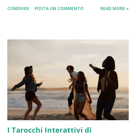
Genova . È successo ieri sera. La donna, irlandese di 43 anni,
CONDIVIDI
POSTA UN COMMENTO
READ MORE »
è stata recuperata dagli uomini della capitaneria di porto e
trasferita in codice rosso all’ospedale Galliera. La turista,
secondo quanto ricostruito, aveva bevuto e dopo un litigio
col marito ha deciso il gesto eclatante lanciandosi nel vuoto
da una ventina di metri. La donna è stata medicata ed è fuori
pericolo. Prima dell’arrivo tempestivo della capitaneria di
porto, in soccorso della donna irlandese si era tuffato dalla
nave un marinaio di Msc Seaview originario delle Isole
Samoa, si apprende da Msc, mettendo subito in salvo la
donna. La nave da crociera, una volta assicurato che la
turista non fosse in pericolo di vita, è potuta ripartire già
ieri s...
I Tarocchi Interattivi di