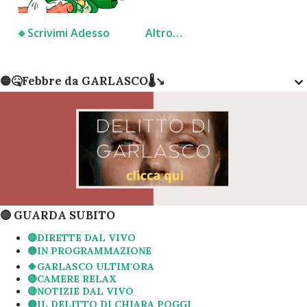
🔹️Scrivimi Adesso
Altro…
P
🟡🤒Febbre da GARLASCO🌡↘️
o
s
t
🔴 GUARDA SUBITO
🔴DIRETTE DAL VIVO
🟡IN PROGRAMMAZIONE
🍀GARLASCO ULTIM'ORA
🔴CAMERE RELAX
🔴NOTIZIE DAL VIVO
🟡IL DELITTO DI CHIARA POGGI