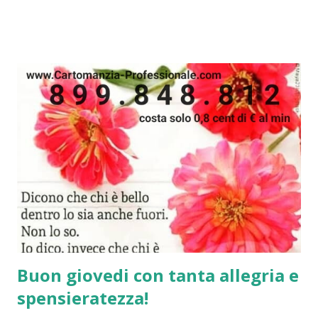
"riservato e anonimo" COSA SOLO 1,99 EURO CONCEDITI
IL TUO REGALO! CLICCA QUI AGGIUNGI IN RUBRICA
IL NUMERO 342.82.26.026 prefissato dallo 0039 se hai un
gestore telefonico mobile non italiano
Buon giovedi con tanta allegria e
spensieratezza!