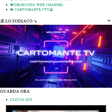
💎OROSCOPO WEB CHANNEL
💎 CARTOMANTE🪄TV🔮
🕉 LO ZODIACO ↘️
GUARDA ORA
CLICCA QUI