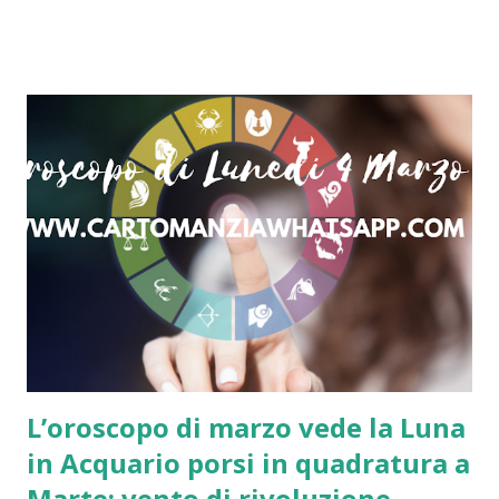
Per il cerchio, la sfera c’è il pigreco, ma per la figura
perfetta della vita non c’è quadratura. (Erri De Luca) Hai
mai visto una donna, un uomo, un ragazzo che non
cominciasse a mangiare un uovo, che non stesse per
mangiare un uovo o che non avesse finito di mangiare un
uovo? Comprendi bene che il buon vecchio uovo forma la
base della vita quotidiana. Ferma il primo che incontri per
via e domandagli di cosa sentirebbe maggiormente la
mancanza, se delle uova o della moglie, e senti ciò che ti
risponderà! (PG Wodehouse) Una gallina è soltanto lo
strumento usato da un uovo per fare un altro uovo. (...
L’oroscopo di marzo vede la Luna
in Acquario porsi in quadratura a
Marte: vento di rivoluzione