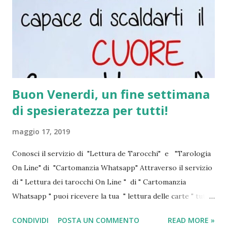
Buon Venerdi, un fine settimana
di spesieratezza per tutti!
maggio 17, 2019
Conosci il servizio di "Lettura de Tarocchi" e "Tarologia
On Line" di "Cartomanzia Whatsapp" Attraverso il servizio
di " Lettura dei tarocchi On Line " di " Cartomanzia
Whatsapp " puoi ricevere la tua " lettura delle carte " tutti i
giorni , anche i festivi , dalle ore 8 del mattino alle ore 24.
CONDIVIDI
POSTA UN COMMENTO
READ MORE »
E' un servizio riservato ad un pubblico adulto ed è