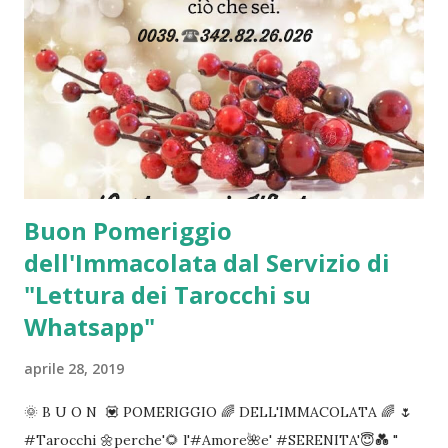
Buon Pomeriggio
dell'Immacolata dal Servizio di
"Lettura dei Tarocchi su
Whatsapp"
aprile 28, 2019
🌞 B U O N 💟 POMERIGGIO 🌈 DELL'IMMACOLATA 🌈 🌷
#Tarocchi 🌼perche'🌻 l'#Amore🌺e' #SERENITA'😇💑 "