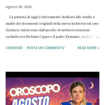
agosto 06, 2026
La puntata di oggi è interamente dedicata allo studio e
analisi dei documenti originali della nuova inchiesta sul caso
Garlasco: inizieremo dall’ascolto di un’intercettazione
esclusiva tra Stefania Cappa e il padre Ermanno, risalente al
14 Maggio 2025 (il giorno del dragaggio del canale di
CONDIVIDI
POSTA UN COMMENTO
READ MORE »
Tromello) nella quale è palpabile l’agitazione di Stefania in
seguito alle ricerche degli inquirenti dell’arma del delitto
dietro casa di sua nonna. Passeremo poi alla lettura dei
verbali integrali dei testimoni: Marco Muschitta, Gianni
Bruscagin, Marco Panzarasa, la nonna di Mattia Capra e la
ex fidanzata di Sempio, scoprendo dettagli che non sono
ancora arrivati al grande pubblico. FEBBRE DA GARLASCO?
CLICCA QUI