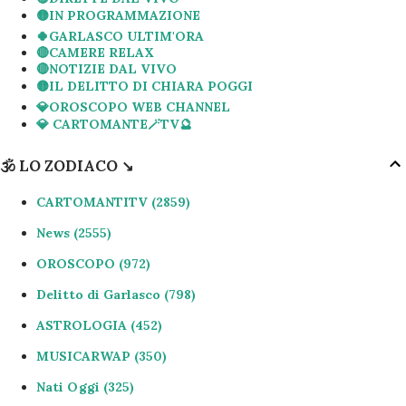
LA MAMMA di Andrea SEMPIO
15
🟡IN PROGRAMMAZIONE
🍀GARLASCO ULTIM'ORA
l'ECCELLENTISSIMO Avvocato DERENSIS
14
🔴CAMERE RELAX
🔴NOTIZIE DAL VIVO
il Generale GAROFANO
13
🟡IL DELITTO DI CHIARA POGGI
Fabrizio CORONA
12
💎OROSCOPO WEB CHANNEL
💎 CARTOMANTE🪄TV🔮
LA SCIA DI DELITTI DI GARLASCOPOLI
12
🕉 LO ZODIACO ↘️
La BRUZZONE
12
Paola CAPPA
12
CARTOMANTITV
2859
il Clonello Cassese
12
News
2555
L'AVVOCATO LOVATI
10
OROSCOPO
972
Ore14 SPECIALE GARLASCO
10
Delitto di Garlasco
798
IL Conte ZIO KAPPA
9
ASTROLOGIA
452
Le Bestie di GARLASCO
9
MUSICARWAP
350
Gli INTERROGATORI
7
Nati Oggi
325