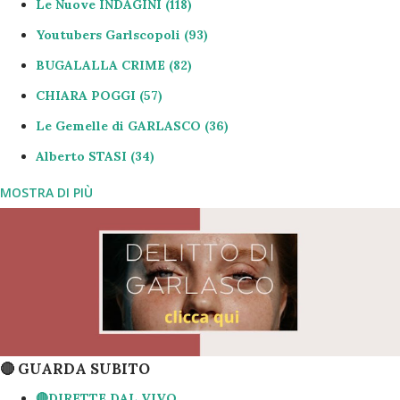
Le Nuove INDAGINI
118
Youtubers Garlscopoli
93
BUGALALLA CRIME
82
CHIARA POGGI
57
Le Gemelle di GARLASCO
36
Alberto STASI
34
MOSTRA DI PIÙ
Le Intercettazioni
28
il Carabimatti di GarlaScoPoli
26
il Maresciallo MARCHETTO
24
Marcolino POGGI
23
Stefania CAPPA
23
GOSSIP
22
🔴 GUARDA SUBITO
Storie Italiane
19
🔴DIRETTE DAL VIVO