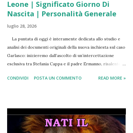
Leone | Significato Giorno Di
Nascita | Personalità Generale
luglio 28, 2026
La puntata di oggi è interamente dedicata allo studio e
analisi dei documenti originali della nuova inchiesta sul caso
Garlasco: inizieremo dall’ascolto di un’intercettazione
esclusiva tra Stefania Cappa e il padre Ermanno, risalente al
14 Maggio 2025 (il giorno del dragaggio del canale di
CONDIVIDI
POSTA UN COMMENTO
READ MORE »
Tromello) nella quale è palpabile l’agitazione di Stefania in
seguito alle ricerche degli inquirenti dell’arma del delitto
dietro casa di sua nonna. Passeremo poi alla lettura dei
verbali integrali dei testimoni: Marco Muschitta, Gianni
Bruscagin, Marco Panzarasa, la nonna di Mattia Capra e la
ex fidanzata di Sempio, scoprendo dettagli che non sono
ancora arrivati al grande pubblico. FEBBRE DA GARLASCO?