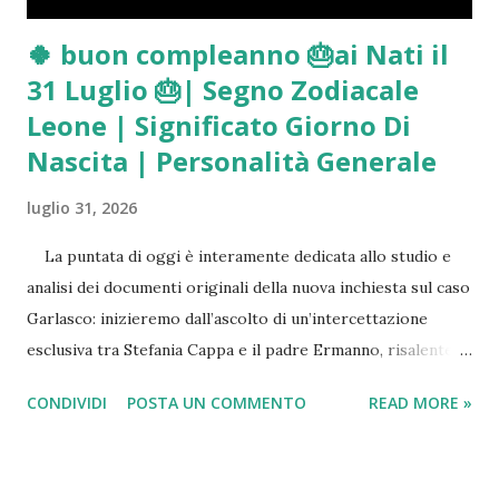
🍀 buon compleanno 🎂ai Nati il
31 Luglio 🎂| Segno Zodiacale
Leone | Significato Giorno Di
Nascita | Personalità Generale
luglio 31, 2026
La puntata di oggi è interamente dedicata allo studio e
analisi dei documenti originali della nuova inchiesta sul caso
Garlasco: inizieremo dall’ascolto di un’intercettazione
esclusiva tra Stefania Cappa e il padre Ermanno, risalente al
14 Maggio 2025 (il giorno del dragaggio del canale di
CONDIVIDI
POSTA UN COMMENTO
READ MORE »
Tromello) nella quale è palpabile l’agitazione di Stefania in
seguito alle ricerche degli inquirenti dell’arma del delitto
dietro casa di sua nonna. Passeremo poi alla lettura dei