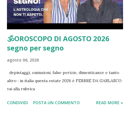
MASSIMO DECIMO GILETTI
1
Mirko l'Amicone di ANDREA SEMPIO
1
il Mistero del TERZO UOMO
1
il Tentato Suicidio
1
🕉OROSCOPO DI AGOSTO 2026
segno per segno
agosto 06, 2026
depistaggi, omissioni, false perizie, dimenticanze e tanto
altro : in italia questa estate 2026 è FEBBRE DA GARLASCO
vai alla rubrica
CONDIVIDI
POSTA UN COMMENTO
READ MORE »