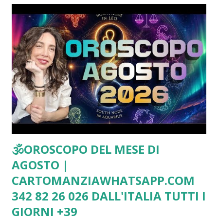
🕉OROSCOPO DEL MESE DI
AGOSTO |
CARTOMANZIAWHATSAPP.COM
342 82 26 026 DALL'ITALIA TUTTI I
GIORNI +39