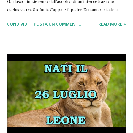
Garlasco: inizieremo dall’ascolto di un’intercettazione
esclusiva tra Stefania Cappa e il padre Ermanno, risalente al
14 Maggio 2025 (il giorno del dragaggio del canale di
CONDIVIDI
POSTA UN COMMENTO
READ MORE »
Tromello) nella quale è palpabile l’agitazione di Stefania in
seguito alle ricerche degli inquirenti dell’arma del delitto
dietro casa di sua nonna. Passeremo poi alla lettura dei
verbali integrali dei testimoni: Marco Muschitta, Gianni
Bruscagin, Marco Panzarasa, la nonna di Mattia Capra e la
ex fidanzata di Sempio, scoprendo dettagli che non sono
ancora arrivati al grande pubblico. FEBBRE DA GARLASCO?
CLICCA QUI