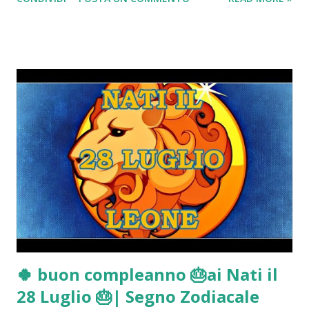
Tromello) nella quale è palpabile l’agitazione di Stefania in
seguito alle ricerche degli inquirenti dell’arma del delitto
dietro casa di sua nonna. Passeremo poi alla lettura dei
verbali integrali dei testimoni: Marco Muschitta, Gianni
Bruscagin, Marco Panzarasa, la nonna di Mattia Capra e la
ex fidanzata di Sempio, scoprendo dettagli che non sono
ancora arrivati al grande pubblico. FEBBRE DA GARLASCO?
CLICCA QUI
🍀 buon compleanno 🎂ai Nati il
28 Luglio 🎂| Segno Zodiacale