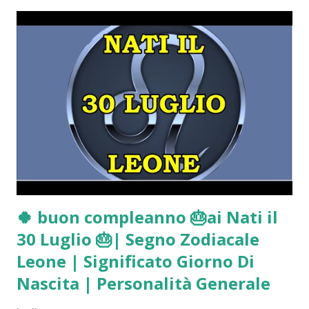
verbali integrali dei testimoni: Marco Muschitta, Gianni
Bruscagin, Marco Panzarasa, la nonna di Mattia Capra e la
ex fidanzata di Sempio, scoprendo dettagli che non sono
ancora arrivati al grande pubblico. FEBBRE DA GARLASCO?
CLICCA QUI
🍀 buon compleanno 🎂ai Nati il
30 Luglio 🎂| Segno Zodiacale
Leone | Significato Giorno Di
Nascita | Personalità Generale