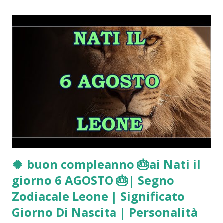
🍀 buon compleanno 🎂ai Nati il
giorno 6 AGOSTO 🎂| Segno
Zodiacale Leone | Significato
Giorno Di Nascita | Personalità