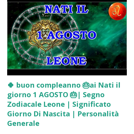
🍀 buon compleanno 🎂ai Nati il
giorno 1 AGOSTO 🎂| Segno
Zodiacale Leone | Significato
Giorno Di Nascita | Personalità
Generale