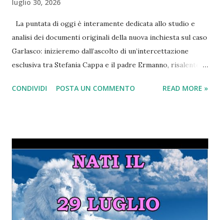
luglio 30, 2026
La puntata di oggi è interamente dedicata allo studio e
analisi dei documenti originali della nuova inchiesta sul caso
Garlasco: inizieremo dall’ascolto di un’intercettazione
esclusiva tra Stefania Cappa e il padre Ermanno, risalente al
14 Maggio 2025 (il giorno del dragaggio del canale di
CONDIVIDI
POSTA UN COMMENTO
READ MORE »
Tromello) nella quale è palpabile l’agitazione di Stefania in
seguito alle ricerche degli inquirenti dell’arma del delitto
dietro casa di sua nonna. Passeremo poi alla lettura dei
verbali integrali dei testimoni: Marco Muschitta, Gianni
Bruscagin, Marco Panzarasa, la nonna di Mattia Capra e la
ex fidanzata di Sempio, scoprendo dettagli che non sono
ancora arrivati al grande pubblico. FEBBRE DA GARLASCO?
CLICCA QUI