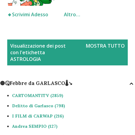
🔹️Scrivimi Adesso
Altro…
P
Visualizzazione dei post
MOSTRA TUTTO
o
con l'etichetta
s
ASTROLOGIA
t
🟡🤒Febbre da GARLASCO🌡↘️
CARTOMANTITV
2859
Delitto di Garlasco
798
I FILM di CARWAP
216
Andrea SEMPIO
127