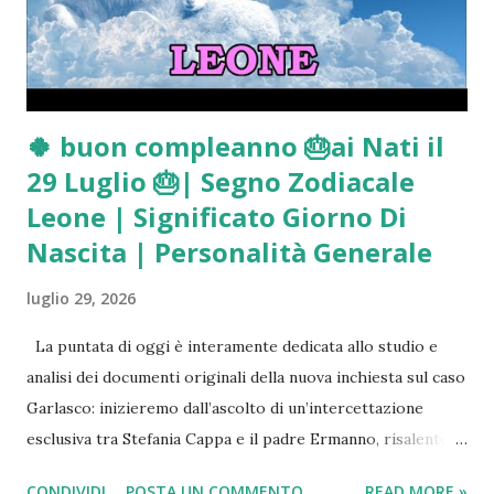
🍀 buon compleanno 🎂ai Nati il
29 Luglio 🎂| Segno Zodiacale
Leone | Significato Giorno Di
Nascita | Personalità Generale
luglio 29, 2026
La puntata di oggi è interamente dedicata allo studio e
analisi dei documenti originali della nuova inchiesta sul caso
Garlasco: inizieremo dall’ascolto di un’intercettazione
esclusiva tra Stefania Cappa e il padre Ermanno, risalente al
14 Maggio 2025 (il giorno del dragaggio del canale di
CONDIVIDI
POSTA UN COMMENTO
READ MORE »