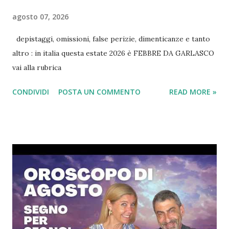
Borgonovo
2
agosto 07, 2026
IL SUPER PROCURATORE NAPOLEONE
2
depistaggi, omissioni, false perizie, dimenticanze e tanto
La Famiglia KAPPA
2
altro : in italia questa estate 2026 è FEBBRE DA GARLASCO
Marco MUSCHITTA
2
vai alla rubrica
il BERTANI
2
CONDIVIDI
POSTA UN COMMENTO
READ MORE »
l'informativa del RACIS
2
Anna Vagli
1
FarWest Speciale GARLASCO
1
Frate Biasi Indovino
1
IL DIRETTORISSIMO BRINDANI
1
IL Meccanico Suicida Anomalo
1
LO SCONTRINO DEL PARCHEGGIO DI GARLASCOPOLI
1