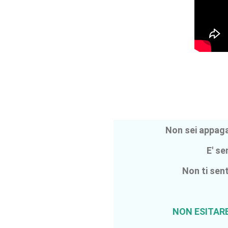
Non sei appa
E' se
Non ti sen
NON ESITAR