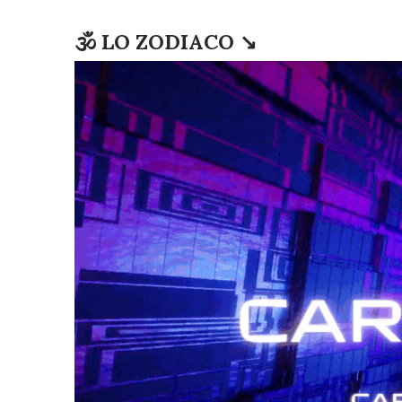
🕉 LO ZODIACO ↘️