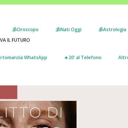
🕉Oroscopo
🕉Nati Oggi
🕉Astrologia
RVA IL FUTURO
Cartomanzia WhatsApp
🔹️20' al Telefono
Alt