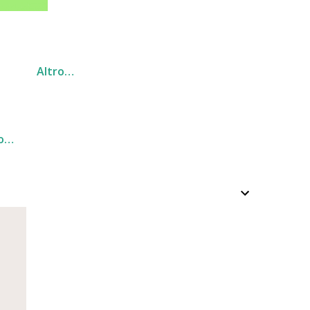
Altro…
ro…