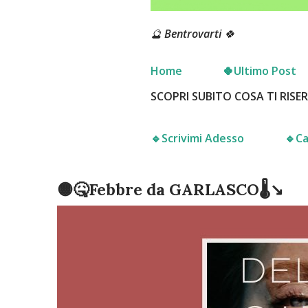
🔮 Bentrovarti 🍀
Home
🍀Ultimo Post
SCOPRI SUBITO COSA TI RISE
🔹️Scrivimi Adesso
🔹️
🟡🤒Febbre da GARLASCO🌡↘️