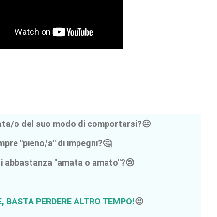
gata/o del suo modo di comportarsi?😐
mpre "pieno/a" di impegni?🤔
ti abbastanza "amata o amato"?😢
E, BASTA PERDERE ALTRO TEMPO!
😉