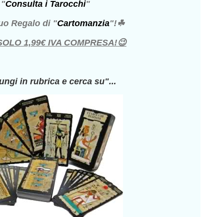
"
Consulta i Tarocchi
"
 tuo Regalo di "
Cartomanzia
"!☘
SOLO 1,99€ IVA COMPRESA!😉
ngi in rubrica e cerca su"...