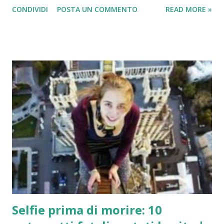
CONDIVIDI
POSTA UN COMMENTO
READ MORE »
affilato. (Banana Yoshimoto) Ci sono notti che non
accadono mai. (Alda Merini) Conserva i tuoi sogni. Non
puoi sapere quando ne avrai bisogno (Carlos Ruíz
Zafón) Di notte ogni cosa assume forme più lievi, più
sfumate, quasi magiche. Tutto si addolcisce e si
attenua, anche le rughe del viso e quelle dell’anima.
(Romano Battaglia) È di notte che è bello credere alla
luce. (Edmond Rostand) E mi piace la notte ascoltare le
stelle… sono come cinquecento milioni di sonagli.
(Antoine de Saint-Exupéry) E se tutti noi fossimo sogni
che qualcuno sogna, pensieri che qualcuno pensa? È
sera, ed è tempo che i fiori chiudano le loro corolle.
Lascia che mi sieda al tuo fianco e comanda alle mie
labbra di fare ciò che si può f...
Selfie prima di morire: 10