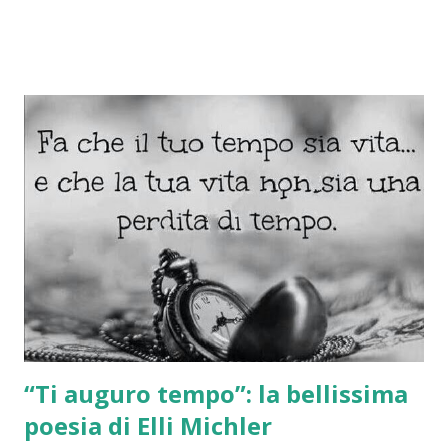
1,99€ IVA COMPRESA!😉 "Aggiungi in rubrica e cerca
su"... Procedi subito con l'acquisto della tua "letture
delle carte" (Sarai riportato nell'area riservata sul
nostro sito) "Una volta fatto, formula le tue domande"
Cartomante su whatsapp " ANONIMO DISCRETO E
RISERVATO " Per te che leggi questo post ❤ " Una
domanda alle carte gratis "
“Ti auguro tempo”: la bellissima
poesia di Elli Michler