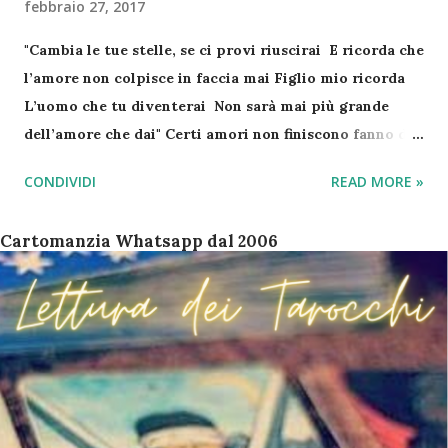
febbraio 27, 2017
"Cambia le tue stelle, se ci provi riuscirai E ricorda che
l’amore non colpisce in faccia mai Figlio mio ricorda
L’uomo che tu diventerai Non sarà mai più grande
dell’amore che dai" Certi amori non finiscono fanno dei
giri lunghi e poi ritornano! Non sei appagata/o del suo
CONDIVIDI
READ MORE »
modo di comportarsi?😐 E' sempre "pieno/a" di
impegni?🤔 Non ti senti abbastanza "amata o amato"?😢
Cartomanzia Whatsapp dal 2006
NON ESITARE, BASTA PERDERE ALTRO TEMPO!😉 "
Consulta i Tarocchi " Fatti il tuo Regalo di "
Cartomanzia "!☘ COSTA SOLO 1,99€ IVA COMPRESA!
😉 "Aggiungi in rubrica 342.82.26.026 se da fuori Italia
+0039 "... Procedi subito con l'acquisto della tua "
lettura dei Tarocchi su Whatsapp "" (Sarai riportato
nell'area riservata sul nostro sito) "Una volta fatto,
formula le tue domande" " Cartomante su whatsapp " "