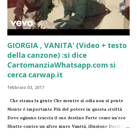
trovare te stesso, per vivere ogni tuo giorno, ogni tua
ora come un dono. Ti auguro tempo anche per
perdonare. Ti auguro di avere tempo, tempo per la
vita. Elli Michler
GIORGIA , VANITA' (Video + testo
della canzone) :si dice
CartomanziaWhatsapp.com si
cerca carwap.it
febbraio 03, 2017
Che strana la gente Che mentre si odia non si pente
Niente è importante Più del potere in questa civiltà
Dove ognuno traccia il suo destino Forte come un'eco
Sbatte contro un altro muro Vanità, illusione Docile si
arrende al dio migliore Vanità, lei non sa Che è solo un