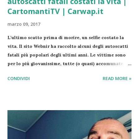
autoscatti fatali costati la vita |
CartomantiTV | Carwap.it
marzo 09, 2017
L’ultimo scatto prima di morire, un selfie costato la
vita. Il sito Webnir ha raccolto alcuni degli autoscatti
fatali più popolari degli ultimi anni. Le vittime sono
per lo più giovanissime, tutte (o quasi) accomunate
dalla voglia di apparire sui social con una foto estrema
CONDIVIDI
READ MORE »
o durante la guida in macchina. Perché anche qualche
secondo può costare una vita intera… Si comincia con
Xenia Ignatyeva che si è scattata un selfie su un ponte
al 28esimo piano. Voleva impressionare i suoi amici.
Ha perso l’equilibrio ed è morta cadendo giù. Questo è
il suo ultimo scatto prima di precipitare. Gli altri
scatti sono altre due immagini di scene iniziatiche di