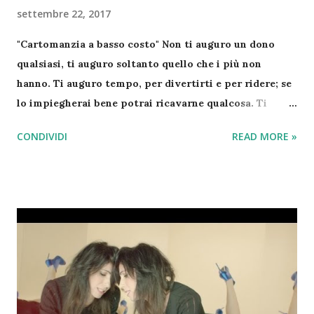
settembre 22, 2017
"Cartomanzia a basso costo" Non ti auguro un dono
qualsiasi, ti auguro soltanto quello che i più non
hanno. Ti auguro tempo, per divertirti e per ridere; se
lo impiegherai bene potrai ricavarne qualcosa. Ti
auguro tempo, per il tuo fare e il tuo pensare, non solo
CONDIVIDI
READ MORE »
per te stesso, ma anche per donarlo agli altri. Ti
auguro tempo, non per affrettarti a correre, ma tempo
per essere contento. Ti auguro tempo, non soltanto
per trascorrerlo, ti auguro tempo perché te ne resti:
tempo per stupirti e tempo per fidarti e non soltanto
per guadarlo sull’orologio. Ti auguro tempo per
guardare le stelle e tempo per crescere, per maturare.
Ti auguro tempo per sperare nuovamente e per amare.
Non ha più senso rimandare. Ti auguro tempo per