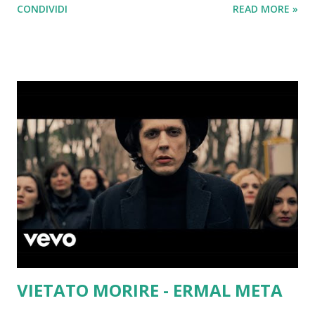
CONDIVIDI
READ MORE »
altro imbroglio e tu lo chiami amore E mi spacca il
cuore Che matta la gente (Che matta la gente) Che si
ama eppure non si sente (Non si sente) Si vince e si
perde (Si vince e si perde) Il privilegio di essere
vivente Perché ognuno traccia il suo destino Forte
come un'eco Cerca l'immortalità Vanità, illusione
Docile si arrende al dio migliore Vanità, lei non sa Che
è solo un altro imbroglio e tu lo chiami amore E mi
spacca il cuore Atomi unici, nudi, diversi e vibranti
Siamo distanti, io e te Come migranti nascosti
nell'evoluzione Siamo distanti, io e te Io e te Vanità,
illusione Docile si arrende al dio migliore Vanità, lei
non sa Che è solo un altro imbroglio e tu lo chiami
amore E mi spacca il cuo...
VIETATO MORIRE - ERMAL META