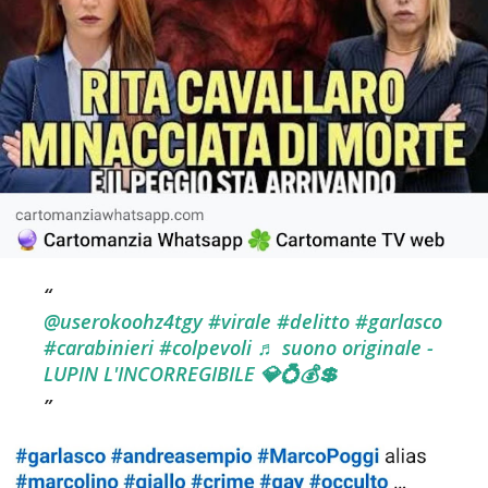
@userokoohz4tgy
#virale
#delitto
#garlasco
#carabinieri
#colpevoli
♬ suono originale -
LUPIN L'INCORREGIBILE 💎💍💰💲