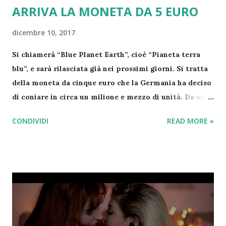
ARRIVA LA MONETA DA 5 EURO
dicembre 10, 2017
Si chiamerà “Blue Planet Earth”, cioè “Pianeta terra
blu”, e sarà rilasciata già nei prossimi giorni. Si tratta
della moneta da cinque euro che la Germania ha deciso
di coniare in circa un milione e mezzo di unità. Da una
parte appare l’aquila, simbolo ufficiale del Paese,
CONDIVIDI
READ MORE »
dall’altro lato, invece, un planisfero. La moneta è
composta di tre materiali, pesa 9 grammi e il diametro
misura 27,25 millimetri, dunque è leggermente più
grande della moneta da due euro. In più, come si vede
dalle prime immagini, presenta un anello centrale blu:
tutto per rendere ancora più difficili le contraffazioni.
Questa moneta speciale sarà accettata per il
pagamento soltanto in Germania, ma probabilmente