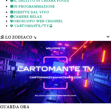
🟡IL DELITTO DI CHIARA POGGI
🟡IN PROGRAMMAZIONE
🔴DIRETTE DAL VIVO
🔴CAMERE RELAX
💎OROSCOPO WEB CHANNEL
💎 CARTOMANTE🪄TV🔮
🕉 LO ZODIACO ↘️
GUARDA ORA