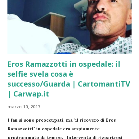
una tragedie annunciate! Se si utilizza il telefono non
bisogna essere impegnati in nessuna altra operazione ,
tipo guidare o anche passeggiare a piedi. Ricordalo!
Tutti i Giorni della 8 alle 24 | Accedi al Servizio
Adesso Contattami con fiducia!
Eros Ramazzotti in ospedale: il
selfie svela cosa è
successo/Guarda | CartomantiTV
| Carwap.it
marzo 10, 2017
I fan si sono preoccupati, ma "il ricovero di Eros
Ramazzotti" in ospedale era ampiamente
programmato da tempo. Intervento di rizoartrosi