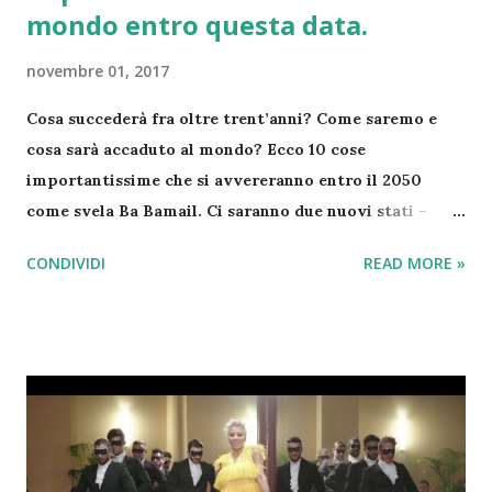
mondo entro questa data.
novembre 01, 2017
Cosa succederà fra oltre trent’anni? Come saremo e
cosa sarà accaduto al mondo? Ecco 10 cose
importantissime che si avvereranno entro il 2050
come svela Ba Bamail. Ci saranno due nuovi stati –
L’isola di Bougainville voterà nel 2019 la secessione
CONDIVIDI
READ MORE »
dalla Papua Nuova Guinea e lo stesso accadrà alla
Nuova Caledonia con la Francia . Verrà inaugurato il
primo hotel spaziale – L’impresa Bigelow Aerospace
aprirà il primo hotel nello spazio. La struttura
dovrebbe essere inaugurata nel 2020 e verrà abitata
anche dagli astronauti. Sbarcheremo su Marte – Il
miliardario Elon Musk ha una grande ambizione:
arrivare su Marte. Secondo i suoi calcoli ci riuscirà nel