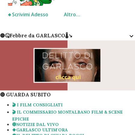
🔹️Scrivimi Adesso
Altro…
🟡🤒Febbre da GARLASCO🌡↘️
🔴 GUARDA SUBITO
🎬 I FILM CONSIGLIATI
🎬 IL COMMISSARIO MONTALBANO FILM & SCENE
EPICHE
🔴NOTIZIE DAL VIVO
🍀GARLASCO ULTIM'ORA