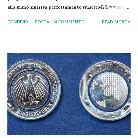
alla mano sinistra perfettamente riuscito💪💪❤❤sarà
una notte tosta ma non MOLLO💪💪💪💪 e poi la lunga
CONDIVIDI
POSTA UN COMMENTO
READ MORE »
degenza, ritornerò presto, lo giuro😂😂🎤🎸🎹🎧🎼
#erosramazzotti #popoleros @therealauroragram
@maricapellegrinelli Mi mancate❤❤❤❤❤ Un post
condiviso da "Eros Ramazzotti" (@ramazzotti_eros) in
data: 25 Feb 2017 alle ore 15:36 PST Il popolare
cantante romano, ma milanese d'adozione, si è infatti
sottoposto ad un intervento per la rizoartrosi, una
variante dell'artrosi che colpisce il pollice, alla mano
sinistra. Eros lo ha fatto sapere ai fan: "Intervento alla
mano perfettamente riuscito, sarà una notte tosta ma
non mollo" . Poi il pensiero per la figlia Aurora e per la
compagna, Marica Pellegrinelli: "Mi mancate". Grazie
a tutti per i massaggi d'affetto👍💪✋️...