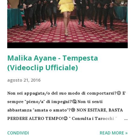
2024, grazie alla missione Space X Ci saranno 8 bilioni
di persone – Secondo le stime degli Stati Uniti nel
2025 supereremo la soglia di 8 bilioni di persone sulla
Terra. Una cifra davvero impressionante Venezia sarà
inabitabile – In base ai calcoli degli...
Malika Ayane - Tempesta
(Videoclip Ufficiale)
agosto 21, 2016
Non sei appagata/o del suo modo di comportarsi?😐 E'
sempre "pieno/a" di impegni?🤔 Non ti senti
abbastanza "amata o amato"?😢 NON ESITARE, BASTA
PERDERE ALTRO TEMPO!😉 " Consulta i Tarocchi "
Fatti il tuo Regalo di " Cartomanzia "!☘ COSTA SOLO
CONDIVIDI
READ MORE »