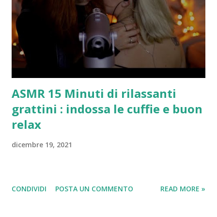
finirà per lo più nelle mani di collezionisti. Il Paese di
Angela Merkel non è l’unico ad aver rilasciato monete
da collezione: nel 2003 anche l’Italia aveva coniato
delle monete in argento della valuta di 5 euro, mentre
lo scorso giugno il Belgio aveva rilasciato
settantamila monete da 2,5 euro ...
ASMR 15 Minuti di rilassanti
grattini : indossa le cuffie e buon
relax
dicembre 19, 2021
CONDIVIDI
POSTA UN COMMENTO
READ MORE »