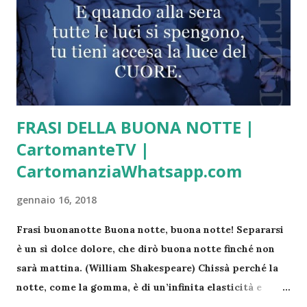
FRASI DELLA BUONA NOTTE |
CartomanteTV |
CartomanziaWhatsapp.com
gennaio 16, 2018
Frasi buonanotte Buona notte, buona notte! Separarsi
è un sì dolce dolore, che dirò buona notte finché non
sarà mattina. (William Shakespeare) Chissà perché la
notte, come la gomma, è di un’infinita elasticità e
morbidezza, mentre il mattino è così spietatamente