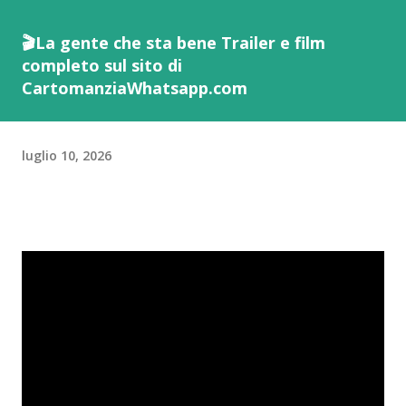
🎬La gente che sta bene Trailer e film
completo sul sito di
CartomanziaWhatsapp.com
luglio 10, 2026