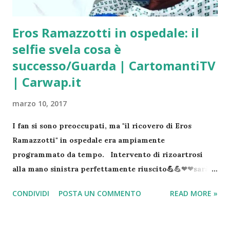
Eros Ramazzotti in ospedale: il
selfie svela cosa è
successo/Guarda | CartomantiTV
| Carwap.it
marzo 10, 2017
I fan si sono preoccupati, ma "il ricovero di Eros
Ramazzotti" in ospedale era ampiamente
programmato da tempo. Intervento di rizoartrosi
alla mano sinistra perfettamente riuscito💪💪❤❤sarà
una notte tosta ma non MOLLO💪💪💪💪 e poi la lunga
CONDIVIDI
POSTA UN COMMENTO
READ MORE »
degenza, ritornerò presto, lo giuro😂😂🎤🎸🎹🎧🎼
#erosramazzotti #popoleros @therealauroragram
@maricapellegrinelli Mi mancate❤❤❤❤❤ Un post