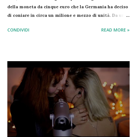
della moneta da cinque euro che la Germania ha deciso
di coniare in circa un milione e mezzo di unità. Da una
parte appare l’aquila, simbolo ufficiale del Paese,
CONDIVIDI
READ MORE »
dall’altro lato, invece, un planisfero. La moneta è
composta di tre materiali, pesa 9 grammi e il diametro
misura 27,25 millimetri, dunque è leggermente più
grande della moneta da due euro. In più, come si vede
dalle prime immagini, presenta un anello centrale blu:
tutto per rendere ancora più difficili le contraffazioni.
Questa moneta speciale sarà accettata per il
pagamento soltanto in Germania, ma probabilmente
finirà per lo più nelle mani di collezionisti. Il Paese di
Angela Merkel non è l’unico ad aver rilasciato monete
da collezione: nel 2003 anche l’Italia aveva coniato
delle monete in argento della valuta di 5 euro, mentre
lo scorso giugno il Belgio aveva rilasciato