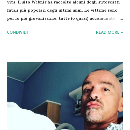
vita. Il sito Webnir ha raccolto alcuni degli autoscatti
fatali più popolari degli ultimi anni. Le vittime sono
per lo più giovanissime, tutte (o quasi) accomunate
dalla voglia di apparire sui social con una foto estrema
CONDIVIDI
READ MORE »
o durante la guida in macchina. Perché anche qualche
secondo può costare una vita intera… Si comincia con
Xenia Ignatyeva che si è scattata un selfie su un ponte
al 28esimo piano. Voleva impressionare i suoi amici.
Ha perso l’equilibrio ed è morta cadendo giù. Questo è
il suo ultimo scatto prima di precipitare. Gli altri
scatti sono altre due immagini di scene iniziatiche di
una tragedie annunciate! Se si utilizza il telefono non
bisogna essere impegnati in nessuna altra operazione ,
tipo guidare o anche passeggiare a piedi. Ricordalo!
Tutti i Giorni della 8 alle 24 | Accedi al Servizio
Adesso Contattami con fiducia!