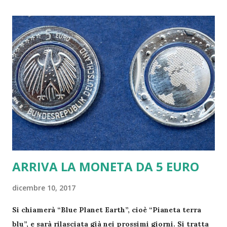
condiviso da "Eros Ramazzotti" (@ramazzotti_eros) in
data: 25 Feb 2017 alle ore 15:36 PST Il popolare
cantante romano, ma milanese d'adozione, si è infatti
sottoposto ad un intervento per la rizoartrosi, una
variante dell'artrosi che colpisce il pollice, alla mano
sinistra. Eros lo ha fatto sapere ai fan: "Intervento alla
mano perfettamente riuscito, sarà una notte tosta ma
non mollo" . Poi il pensiero per la figlia Aurora e per la
compagna, Marica Pellegrinelli: "Mi mancate". Grazie
a tutti per i massaggi d'affetto👍💪✋️...
ARRIVA LA MONETA DA 5 EURO
dicembre 10, 2017
Si chiamerà “Blue Planet Earth”, cioè “Pianeta terra
blu”, e sarà rilasciata già nei prossimi giorni. Si tratta