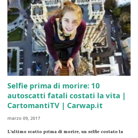
attenua, anche le rughe del viso e quelle dell’anima.
(Romano Battaglia) È di notte che è bello credere alla
luce. (Edmond Rostand) E mi piace la notte ascoltare le
stelle… sono come cinquecento milioni di sonagli.
(Antoine de Saint-Exupéry) E se tutti noi fossimo sogni
che qualcuno sogna, pensieri che qualcuno pensa? È
sera, ed è tempo che i fiori chiudano le loro corolle.
Lascia che mi sieda al tuo fianco e comanda alle mie
labbra di fare ciò che si può f...
Selfie prima di morire: 10
autoscatti fatali costati la vita |
CartomantiTV | Carwap.it
marzo 09, 2017
L’ultimo scatto prima di morire, un selfie costato la