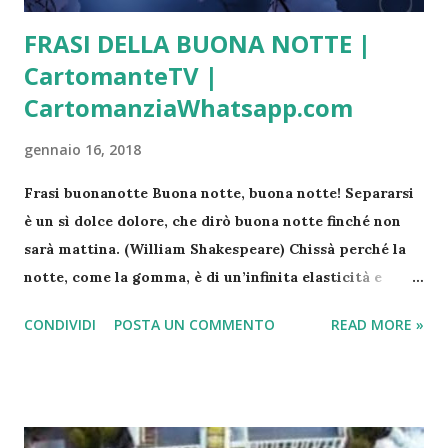
FRASI DELLA BUONA NOTTE |
CartomanteTV |
CartomanziaWhatsapp.com
gennaio 16, 2018
Frasi buonanotte Buona notte, buona notte! Separarsi
è un sì dolce dolore, che dirò buona notte finché non
sarà mattina. (William Shakespeare) Chissà perché la
notte, come la gomma, è di un’infinita elasticità e
morbidezza, mentre il mattino è così spietatamente
CONDIVIDI
POSTA UN COMMENTO
READ MORE »
affilato. (Banana Yoshimoto) Ci sono notti che non
accadono mai. (Alda Merini) Conserva i tuoi sogni. Non
puoi sapere quando ne avrai bisogno (Carlos Ruíz
Zafón) Di notte ogni cosa assume forme più lievi, più
sfumate, quasi magiche. Tutto si addolcisce e si