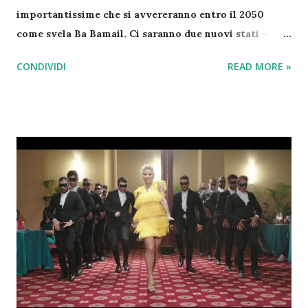
importantissime che si avvereranno entro il 2050
come svela Ba Bamail. Ci saranno due nuovi stati –
L’isola di Bougainville voterà nel 2019 la secessione
CONDIVIDI
READ MORE »
dalla Papua Nuova Guinea e lo stesso accadrà alla
Nuova Caledonia con la Francia . Verrà inaugurato il
primo hotel spaziale – L’impresa Bigelow Aerospace
aprirà il primo hotel nello spazio. La struttura
dovrebbe essere inaugurata nel 2020 e verrà abitata
anche dagli astronauti. Sbarcheremo su Marte – Il
miliardario Elon Musk ha una grande ambizione:
arrivare su Marte. Secondo i suoi calcoli ci riuscirà nel
2024, grazie alla missione Space X Ci saranno 8 bilioni
di persone – Secondo le stime degli Stati Uniti nel
2025 supereremo la soglia di 8 bilioni di persone sulla
Terra. Una cifra davvero impressionante Venezia sarà
inabitabile – In base ai calcoli degli...