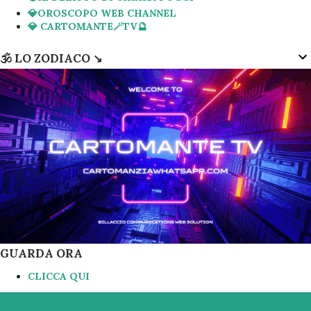
💎OROSCOPO WEB CHANNEL
💎 CARTOMANTE🪄TV🔮
🕉 LO ZODIACO ↘️
GUARDA ORA
CLICCA QUI