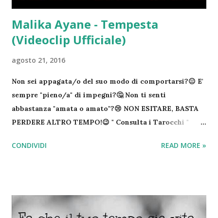
Malika Ayane - Tempesta
(Videoclip Ufficiale)
agosto 21, 2016
Non sei appagata/o del suo modo di comportarsi?😐 E'
sempre "pieno/a" di impegni?🤔 Non ti senti
abbastanza "amata o amato"?😢 NON ESITARE, BASTA
PERDERE ALTRO TEMPO!😉 " Consulta i Tarocchi "
Fatti il tuo Regalo di " Cartomanzia "!☘ COSTA SOLO
CONDIVIDI
READ MORE »
1,99€ IVA COMPRESA!😉 "Aggiungi in rubrica e cerca
su"... Procedi subito con l'acquisto della tua "letture
delle carte" (Sarai riportato nell'area riservata sul
nostro sito) "Una volta fatto, formula le tue domande"
Cartomante su whatsapp " ANONIMO DISCRETO E
RISERVATO " Per te che leggi questo post ❤ " Una