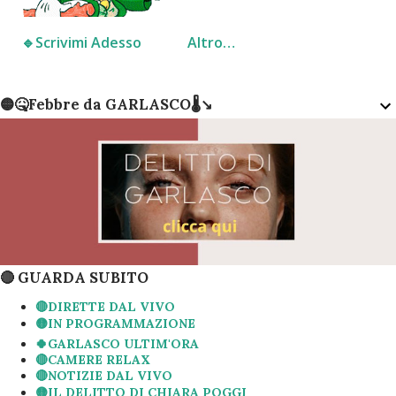
🔹️Scrivimi Adesso
Altro…
🟡🤒Febbre da GARLASCO🌡↘️
🔴 GUARDA SUBITO
🔴DIRETTE DAL VIVO
🟡IN PROGRAMMAZIONE
🍀GARLASCO ULTIM'ORA
🔴CAMERE RELAX
🔴NOTIZIE DAL VIVO
🟡IL DELITTO DI CHIARA POGGI