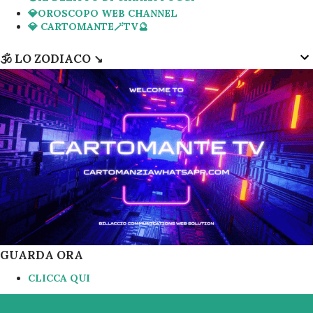
💎OROSCOPO WEB CHANNEL
💎 CARTOMANTE🪄TV🔮
🕉 LO ZODIACO ↘️
GUARDA ORA
CLICCA QUI