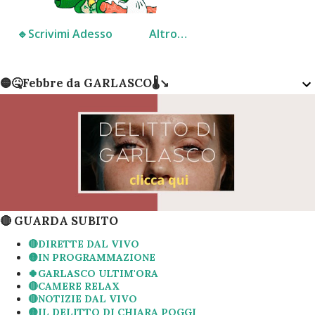
🔹️Scrivimi Adesso
Altro…
🟡🤒Febbre da GARLASCO🌡↘️
🔴 GUARDA SUBITO
🔴DIRETTE DAL VIVO
🟡IN PROGRAMMAZIONE
🍀GARLASCO ULTIM'ORA
🔴CAMERE RELAX
🔴NOTIZIE DAL VIVO
🟡IL DELITTO DI CHIARA POGGI