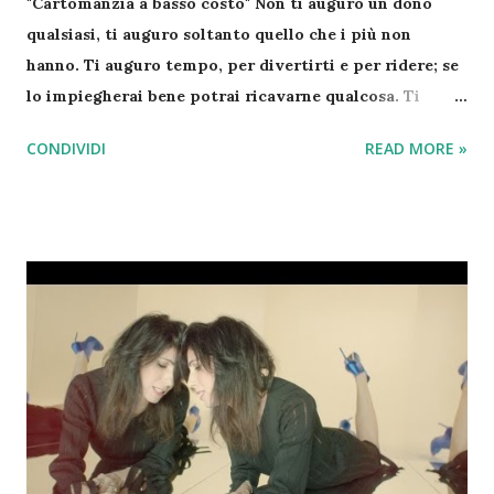
"Cartomanzia a basso costo" Non ti auguro un dono
qualsiasi, ti auguro soltanto quello che i più non
hanno. Ti auguro tempo, per divertirti e per ridere; se
lo impiegherai bene potrai ricavarne qualcosa. Ti
auguro tempo, per il tuo fare e il tuo pensare, non solo
CONDIVIDI
READ MORE »
per te stesso, ma anche per donarlo agli altri. Ti
auguro tempo, non per affrettarti a correre, ma tempo
per essere contento. Ti auguro tempo, non soltanto
per trascorrerlo, ti auguro tempo perché te ne resti:
tempo per stupirti e tempo per fidarti e non soltanto
per guadarlo sull’orologio. Ti auguro tempo per
guardare le stelle e tempo per crescere, per maturare.
Ti auguro tempo per sperare nuovamente e per amare.
Non ha più senso rimandare. Ti auguro tempo per
trovare te stesso, per vivere ogni tuo giorno, ogni tua
ora come un dono. Ti auguro tempo anche per