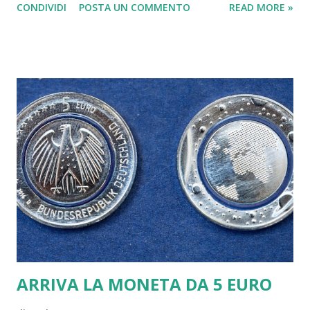
CONDIVIDI
POSTA UN COMMENTO
READ MORE »
degenza, ritornerò presto, lo giuro😂😂🎤🎸🎹🎧🎼
#erosramazzotti #popoleros @therealauroragram
@maricapellegrinelli Mi mancate❤❤❤❤❤ Un post
condiviso da "Eros Ramazzotti" (@ramazzotti_eros) in
data: 25 Feb 2017 alle ore 15:36 PST Il popolare
cantante romano, ma milanese d'adozione, si è infatti
sottoposto ad un intervento per la rizoartrosi, una
variante dell'artrosi che colpisce il pollice, alla mano
sinistra. Eros lo ha fatto sapere ai fan: "Intervento alla
mano perfettamente riuscito, sarà una notte tosta ma
non mollo" . Poi il pensiero per la figlia Aurora e per la
compagna, Marica Pellegrinelli: "Mi mancate". Grazie
a tutti per i massaggi d'affetto👍💪✋️...
ARRIVA LA MONETA DA 5 EURO