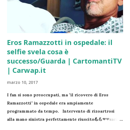
tipo guidare o anche passeggiare a piedi. Ricordalo!
Tutti i Giorni della 8 alle 24 | Accedi al Servizio
Adesso Contattami con fiducia!
Eros Ramazzotti in ospedale: il
selfie svela cosa è
successo/Guarda | CartomantiTV
| Carwap.it
marzo 10, 2017
I fan si sono preoccupati, ma "il ricovero di Eros
Ramazzotti" in ospedale era ampiamente
programmato da tempo. Intervento di rizoartrosi
alla mano sinistra perfettamente riuscito💪💪❤❤sarà
una notte tosta ma non MOLLO💪💪💪💪 e poi la lunga