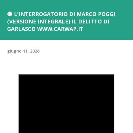
🟡 L'INTERROGATORIO DI MARCO POGGI
(VERSIONE INTEGRALE) IL DELITTO DI
GARLASCO WWW.CARWAP.IT
giugno 11, 2026