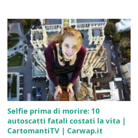
puoi sapere quando ne avrai bisogno (Carlos Ruíz
Zafón) Di notte ogni cosa assume forme più lievi, più
sfumate, quasi magiche. Tutto si addolcisce e si
attenua, anche le rughe del viso e quelle dell’anima.
(Romano Battaglia) È di notte che è bello credere alla
luce. (Edmond Rostand) E mi piace la notte ascoltare le
stelle… sono come cinquecento milioni di sonagli.
(Antoine de Saint-Exupéry) E se tutti noi fossimo sogni
che qualcuno sogna, pensieri che qualcuno pensa? È
sera, ed è tempo che i fiori chiudano le loro corolle.
Lascia che mi sieda al tuo fianco e comanda alle mie
labbra di fare ciò che si può f...
Selfie prima di morire: 10
autoscatti fatali costati la vita |
CartomantiTV | Carwap.it