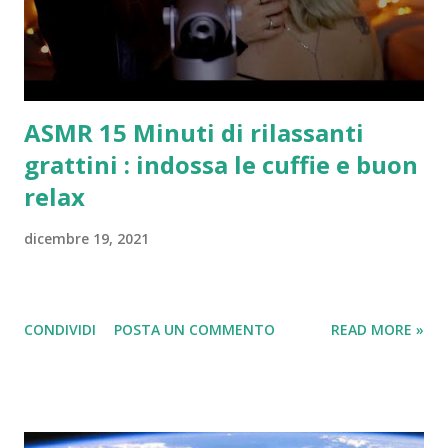
da collezione: nel 2003 anche l’Italia aveva coniato
delle monete in argento della valuta di 5 euro, mentre
lo scorso giugno il Belgio aveva rilasciato
settantamila monete da 2,5 euro ...
ASMR 15 Minuti di rilassanti
grattini : indossa le cuffie e buon
relax
dicembre 19, 2021
CONDIVIDI
POSTA UN COMMENTO
READ MORE »