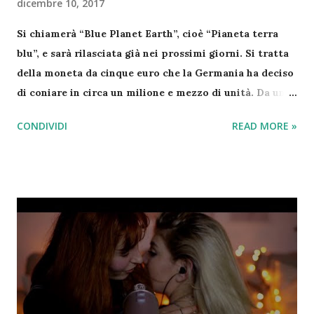
dicembre 10, 2017
Si chiamerà “Blue Planet Earth”, cioè “Pianeta terra
blu”, e sarà rilasciata già nei prossimi giorni. Si tratta
della moneta da cinque euro che la Germania ha deciso
di coniare in circa un milione e mezzo di unità. Da una
parte appare l’aquila, simbolo ufficiale del Paese,
CONDIVIDI
READ MORE »
dall’altro lato, invece, un planisfero. La moneta è
composta di tre materiali, pesa 9 grammi e il diametro
misura 27,25 millimetri, dunque è leggermente più
grande della moneta da due euro. In più, come si vede
dalle prime immagini, presenta un anello centrale blu:
tutto per rendere ancora più difficili le contraffazioni.
Questa moneta speciale sarà accettata per il
pagamento soltanto in Germania, ma probabilmente
finirà per lo più nelle mani di collezionisti. Il Paese di
Angela Merkel non è l’unico ad aver rilasciato monete