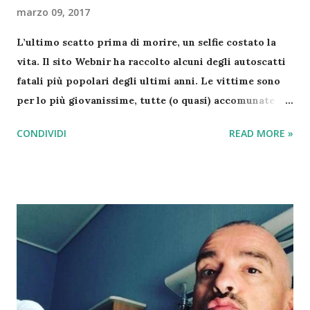
marzo 09, 2017
L’ultimo scatto prima di morire, un selfie costato la
vita. Il sito Webnir ha raccolto alcuni degli autoscatti
fatali più popolari degli ultimi anni. Le vittime sono
per lo più giovanissime, tutte (o quasi) accomunate
dalla voglia di apparire sui social con una foto estrema
CONDIVIDI
READ MORE »
o durante la guida in macchina. Perché anche qualche
secondo può costare una vita intera… Si comincia con
Xenia Ignatyeva che si è scattata un selfie su un ponte
al 28esimo piano. Voleva impressionare i suoi amici.
Ha perso l’equilibrio ed è morta cadendo giù. Questo è
il suo ultimo scatto prima di precipitare. Gli altri
scatti sono altre due immagini di scene iniziatiche di
una tragedie annunciate! Se si utilizza il telefono non
bisogna essere impegnati in nessuna altra operazione ,