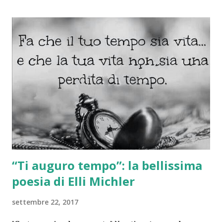
nostro sito) "Una volta fatto, formula le tue domande"
Cartomante su whatsapp " ANONIMO DISCRETO E
RISERVATO " Per te che leggi questo post ❤ " Una
domanda alle carte gratis "
“Ti auguro tempo”: la bellissima
poesia di Elli Michler
settembre 22, 2017