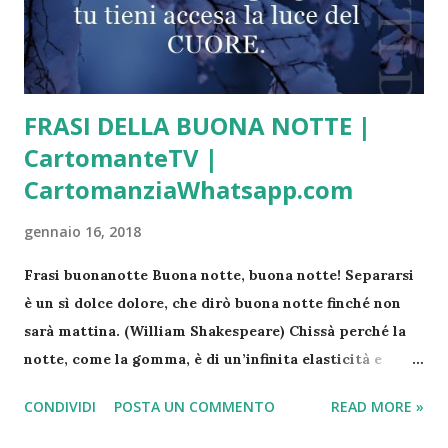
FRASI DELLA BUONA NOTTE |
CartomanteTV |
CartomanziaWhatsapp.com
gennaio 16, 2018
Frasi buonanotte Buona notte, buona notte! Separarsi
è un sì dolce dolore, che dirò buona notte finché non
sarà mattina. (William Shakespeare) Chissà perché la
notte, come la gomma, è di un’infinita elasticità e
morbidezza, mentre il mattino è così spietatamente
CONDIVIDI
POSTA UN COMMENTO
READ MORE »
affilato. (Banana Yoshimoto) Ci sono notti che non
accadono mai. (Alda Merini) Conserva i tuoi sogni. Non