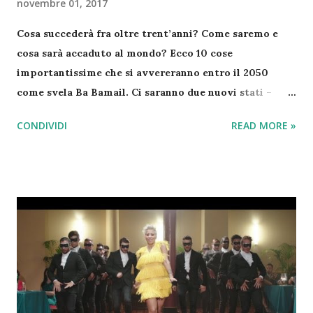
novembre 01, 2017
Cosa succederà fra oltre trent’anni? Come saremo e
cosa sarà accaduto al mondo? Ecco 10 cose
importantissime che si avvereranno entro il 2050
come svela Ba Bamail. Ci saranno due nuovi stati –
L’isola di Bougainville voterà nel 2019 la secessione
CONDIVIDI
READ MORE »
dalla Papua Nuova Guinea e lo stesso accadrà alla
Nuova Caledonia con la Francia . Verrà inaugurato il
primo hotel spaziale – L’impresa Bigelow Aerospace
aprirà il primo hotel nello spazio. La struttura
dovrebbe essere inaugurata nel 2020 e verrà abitata
anche dagli astronauti. Sbarcheremo su Marte – Il
miliardario Elon Musk ha una grande ambizione:
arrivare su Marte. Secondo i suoi calcoli ci riuscirà nel
2024, grazie alla missione Space X Ci saranno 8 bilioni
di persone – Secondo le stime degli Stati Uniti nel