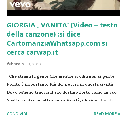
perdonare. Ti auguro di avere tempo, tempo per la
vita. Elli Michler
GIORGIA , VANITA' (Video + testo
della canzone) :si dice
CartomanziaWhatsapp.com si
cerca carwap.it
febbraio 03, 2017
Che strana la gente Che mentre si odia non si pente
Niente è importante Più del potere in questa civiltà
Dove ognuno traccia il suo destino Forte come un'eco
Sbatte contro un altro muro Vanità, illusione Docile si
arrende al dio migliore Vanità, lei non sa Che è solo un
CONDIVIDI
READ MORE »
altro imbroglio e tu lo chiami amore E mi spacca il
cuore Che matta la gente (Che matta la gente) Che si