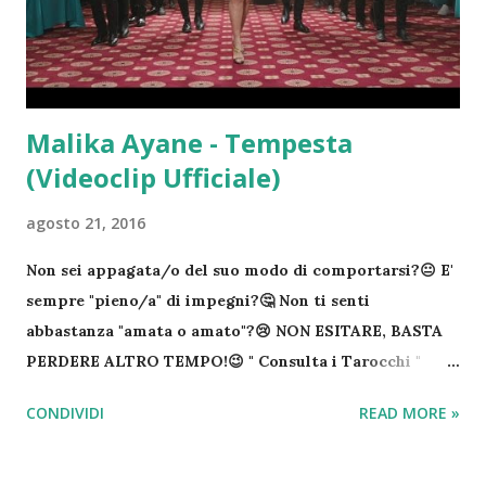
2025 supereremo la soglia di 8 bilioni di persone sulla
Terra. Una cifra davvero impressionante Venezia sarà
inabitabile – In base ai calcoli degli...
Malika Ayane - Tempesta
(Videoclip Ufficiale)
agosto 21, 2016
Non sei appagata/o del suo modo di comportarsi?😐 E'
sempre "pieno/a" di impegni?🤔 Non ti senti
abbastanza "amata o amato"?😢 NON ESITARE, BASTA
PERDERE ALTRO TEMPO!😉 " Consulta i Tarocchi "
Fatti il tuo Regalo di " Cartomanzia "!☘ COSTA SOLO
CONDIVIDI
READ MORE »
1,99€ IVA COMPRESA!😉 "Aggiungi in rubrica e cerca
su"... Procedi subito con l'acquisto della tua "letture
delle carte" (Sarai riportato nell'area riservata sul