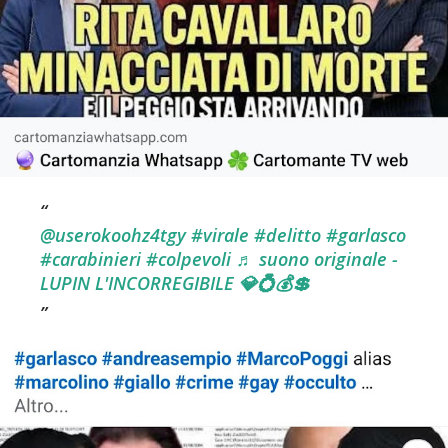
@userokoohz4tgy
#virale
#delitto
#garlasco
#carabinieri
#colpevoli
♬ suono originale -
LUPIN L'INCORREGIBILE 💎💍💰💲