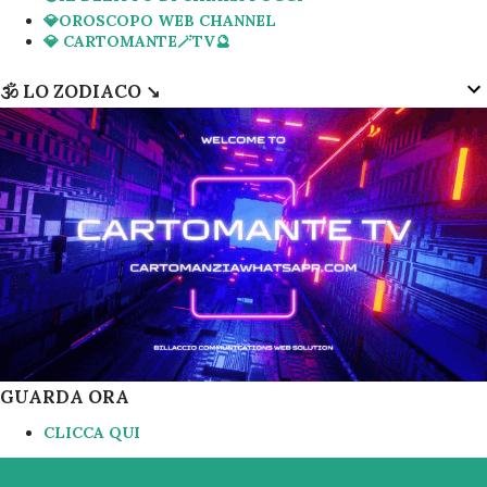
💎OROSCOPO WEB CHANNEL
💎 CARTOMANTE🪄TV🔮
🕉 LO ZODIACO ↘️
GUARDA ORA
CLICCA QUI