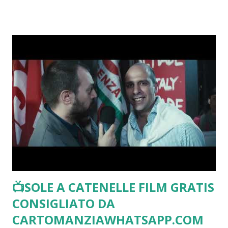
su"... Procedi subito con l'acquisto della tua "letture
delle carte" (Sarai riportato nell'area riservata sul
nostro sito) "Una volta fatto, formula le tue domande"
Cartomante su whatsapp " ANONIMO DISCRETO E
RISERVATO " Per te che leggi questo post ❤ " Una
domanda alle carte gratis " Tutti i giorni I " migliori
cartomanti sul web " Ti offrono i loro servizi " lettura
dei tarocchi gratis " 🔞 e buon consulto
📺SOLE A CATENELLE FILM GRATIS
CONSIGLIATO DA
CARTOMANZIAWHATSAPP.COM