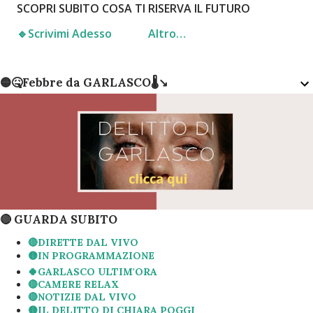
SCOPRI SUBITO COSA TI RISERVA IL FUTURO
🔹️Scrivimi Adesso
Altro…
🟡🤒Febbre da GARLASCO🌡↘️
🔴 GUARDA SUBITO
🔴DIRETTE DAL VIVO
🟡IN PROGRAMMAZIONE
🍀GARLASCO ULTIM'ORA
🔴CAMERE RELAX
🔴NOTIZIE DAL VIVO
🟡IL DELITTO DI CHIARA POGGI