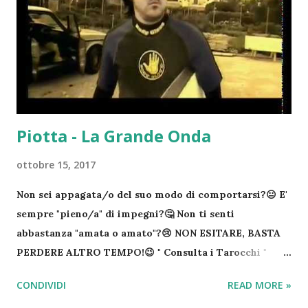
Piotta - La Grande Onda
ottobre 15, 2017
Non sei appagata/o del suo modo di comportarsi?😐 E'
sempre "pieno/a" di impegni?🤔 Non ti senti
abbastanza "amata o amato"?😢 NON ESITARE, BASTA
PERDERE ALTRO TEMPO!😉 " Consulta i Tarocchi "
Fatti il tuo Regalo di " Cartomanzia "!☘ COSTA SOLO
CONDIVIDI
READ MORE »
1,99€ IVA COMPRESA!😉 "Aggiungi in rubrica e cerca