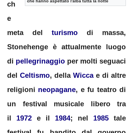
che hanno aspettato l'alba tutta la notte
ch
e
meta del
turismo
di massa,
Stonehenge è attualmente luogo
di
pellegrinaggio
per molti seguaci
del
Celtismo
, della
Wicca
e di altre
religioni
neopagane
, e fu teatro di
un festival musicale libero tra
il
1972
e il
1984
; nel
1985
tale
festival fu bandito dal governo