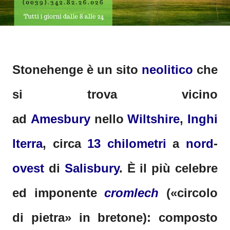
Stonehenge
è un sito
neolitico
che
si trova vicino
ad
Amesbury
nello
Wiltshire
,
Inghi
lterra
, circa
13
chilometri
a
nord
-
ovest
di
Salisbury
. È il più celebre
ed imponente
cromlech
(«circolo
di pietra» in bretone): composto