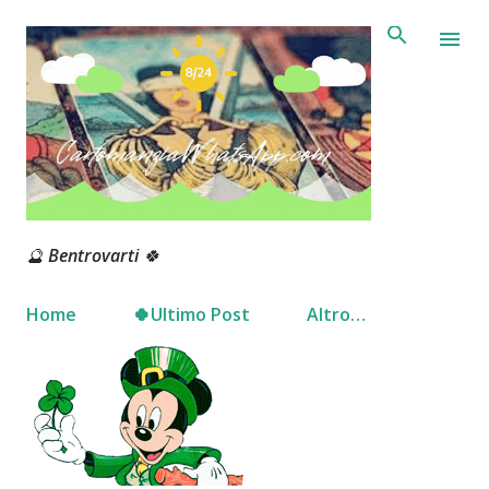
Passa ai contenuti principali
🔮 Bentrovarti 🍀
Home
🍀Ultimo Post
Altro…