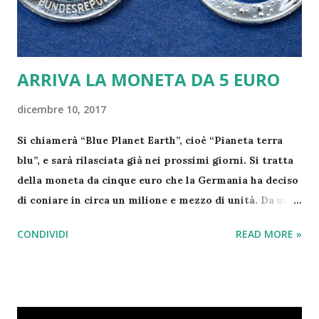
compagna, Marica Pellegrinelli: "Mi mancate". Grazie
a tutti per i massaggi d'affetto👍💪✋️...
ARRIVA LA MONETA DA 5 EURO
dicembre 10, 2017
Si chiamerà “Blue Planet Earth”, cioè “Pianeta terra
blu”, e sarà rilasciata già nei prossimi giorni. Si tratta
della moneta da cinque euro che la Germania ha deciso
di coniare in circa un milione e mezzo di unità. Da una
parte appare l’aquila, simbolo ufficiale del Paese,
CONDIVIDI
READ MORE »
dall’altro lato, invece, un planisfero. La moneta è
composta di tre materiali, pesa 9 grammi e il diametro
misura 27,25 millimetri, dunque è leggermente più
grande della moneta da due euro. In più, come si vede