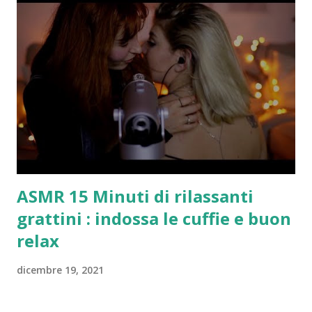
dalle prime immagini, presenta un anello centrale blu:
tutto per rendere ancora più difficili le contraffazioni.
Questa moneta speciale sarà accettata per il
pagamento soltanto in Germania, ma probabilmente
finirà per lo più nelle mani di collezionisti. Il Paese di
Angela Merkel non è l’unico ad aver rilasciato monete
da collezione: nel 2003 anche l’Italia aveva coniato
delle monete in argento della valuta di 5 euro, mentre
lo scorso giugno il Belgio aveva rilasciato
settantamila monete da 2,5 euro ...
ASMR 15 Minuti di rilassanti
grattini : indossa le cuffie e buon
relax
dicembre 19, 2021