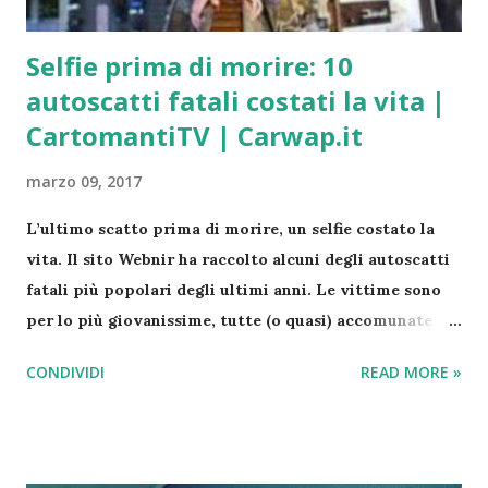
Lascia che mi sieda al tuo fianco e comanda alle mie
labbra di fare ciò che si può f...
Selfie prima di morire: 10
autoscatti fatali costati la vita |
CartomantiTV | Carwap.it
marzo 09, 2017
L’ultimo scatto prima di morire, un selfie costato la
vita. Il sito Webnir ha raccolto alcuni degli autoscatti
fatali più popolari degli ultimi anni. Le vittime sono
per lo più giovanissime, tutte (o quasi) accomunate
dalla voglia di apparire sui social con una foto estrema
CONDIVIDI
READ MORE »
o durante la guida in macchina. Perché anche qualche
secondo può costare una vita intera… Si comincia con
Xenia Ignatyeva che si è scattata un selfie su un ponte
al 28esimo piano. Voleva impressionare i suoi amici.