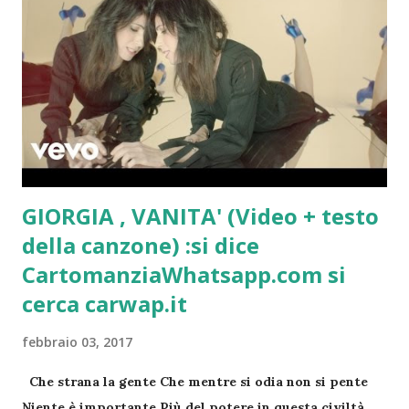
guardare le stelle e tempo per crescere, per maturare.
Ti auguro tempo per sperare nuovamente e per amare.
Non ha più senso rimandare. Ti auguro tempo per
trovare te stesso, per vivere ogni tuo giorno, ogni tua
ora come un dono. Ti auguro tempo anche per
perdonare. Ti auguro di avere tempo, tempo per la
vita. Elli Michler
GIORGIA , VANITA' (Video + testo
della canzone) :si dice
CartomanziaWhatsapp.com si
cerca carwap.it
febbraio 03, 2017
Che strana la gente Che mentre si odia non si pente
Niente è importante Più del potere in questa civiltà