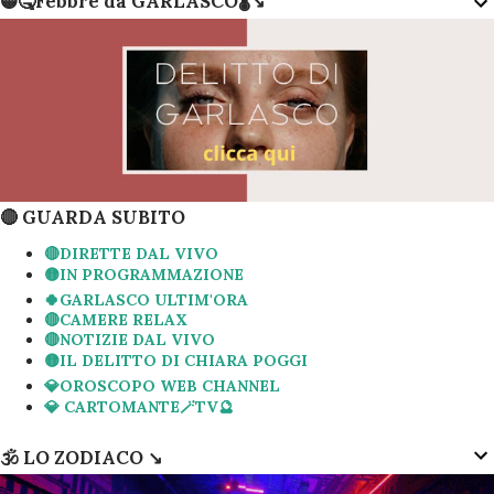
🟡🤒Febbre da GARLASCO🌡↘️
🔴 GUARDA SUBITO
🔴DIRETTE DAL VIVO
🟡IN PROGRAMMAZIONE
🍀GARLASCO ULTIM'ORA
🔴CAMERE RELAX
🔴NOTIZIE DAL VIVO
🟡IL DELITTO DI CHIARA POGGI
💎OROSCOPO WEB CHANNEL
💎 CARTOMANTE🪄TV🔮
🕉 LO ZODIACO ↘️