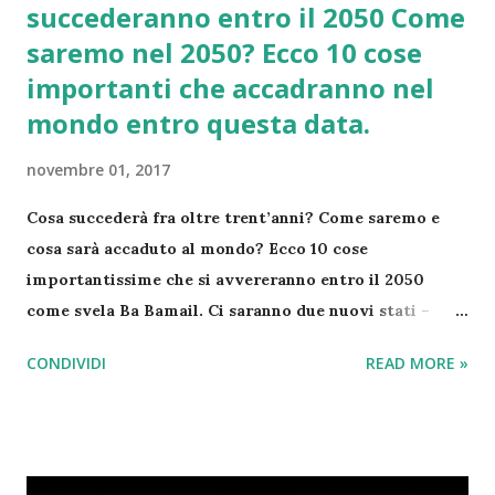
succederanno entro il 2050 Come
saremo nel 2050? Ecco 10 cose
importanti che accadranno nel
mondo entro questa data.
novembre 01, 2017
Cosa succederà fra oltre trent’anni? Come saremo e
cosa sarà accaduto al mondo? Ecco 10 cose
importantissime che si avvereranno entro il 2050
come svela Ba Bamail. Ci saranno due nuovi stati –
L’isola di Bougainville voterà nel 2019 la secessione
CONDIVIDI
READ MORE »
dalla Papua Nuova Guinea e lo stesso accadrà alla
Nuova Caledonia con la Francia . Verrà inaugurato il
primo hotel spaziale – L’impresa Bigelow Aerospace
aprirà il primo hotel nello spazio. La struttura