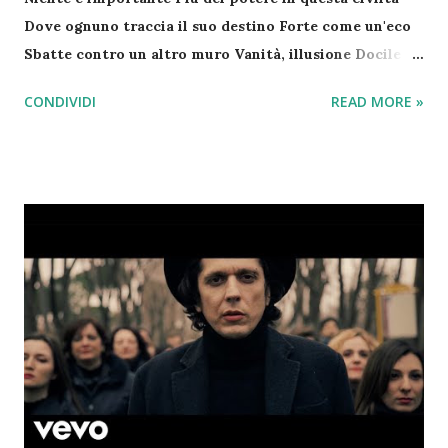
Dove ognuno traccia il suo destino Forte come un'eco
Sbatte contro un altro muro Vanità, illusione Docile si
arrende al dio migliore Vanità, lei non sa Che è solo un
CONDIVIDI
READ MORE »
altro imbroglio e tu lo chiami amore E mi spacca il
cuore Che matta la gente (Che matta la gente) Che si
ama eppure non si sente (Non si sente) Si vince e si
perde (Si vince e si perde) Il privilegio di essere
vivente Perché ognuno traccia il suo destino Forte
come un'eco Cerca l'immortalità Vanità, illusione
Docile si arrende al dio migliore Vanità, lei non sa Che
è solo un altro imbroglio e tu lo chiami amore E mi
spacca il cuore Atomi unici, nudi, diversi e vibranti
Siamo distanti, io e te Come migranti nascosti
nell'evoluzione Siamo distanti, io e te Io e te Vanità,
illusione Docile si arrende al dio migliore Vanità, lei
non sa Che è solo un altro imbroglio e tu lo chiami