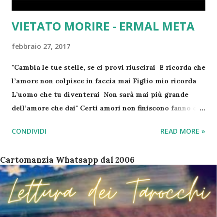
amore E mi spacca il cuo...
VIETATO MORIRE - ERMAL META
febbraio 27, 2017
"Cambia le tue stelle, se ci provi riuscirai E ricorda che
l’amore non colpisce in faccia mai Figlio mio ricorda
L’uomo che tu diventerai Non sarà mai più grande
dell’amore che dai" Certi amori non finiscono fanno dei
giri lunghi e poi ritornano! Non sei appagata/o del suo
CONDIVIDI
READ MORE »
modo di comportarsi?😐 E' sempre "pieno/a" di
impegni?🤔 Non ti senti abbastanza "amata o amato"?😢
Cartomanzia Whatsapp dal 2006
NON ESITARE, BASTA PERDERE ALTRO TEMPO!😉 "
Consulta i Tarocchi " Fatti il tuo Regalo di "
Cartomanzia "!☘ COSTA SOLO 1,99€ IVA COMPRESA!
😉 "Aggiungi in rubrica 342.82.26.026 se da fuori Italia
+0039 "... Procedi subito con l'acquisto della tua "