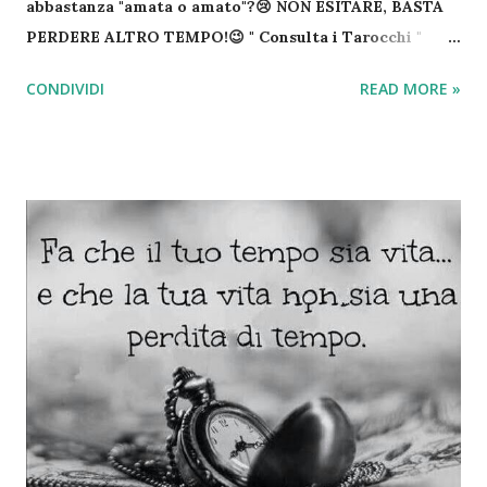
abbastanza "amata o amato"?😢 NON ESITARE, BASTA
PERDERE ALTRO TEMPO!😉 " Consulta i Tarocchi "
Fatti il tuo Regalo di " Cartomanzia "!☘ COSTA SOLO
CONDIVIDI
READ MORE »
1,99€ IVA COMPRESA!😉 "Aggiungi in rubrica e cerca
su"... Procedi subito con l'acquisto della tua "letture
delle carte" (Sarai riportato nell'area riservata sul
nostro sito) "Una volta fatto, formula le tue domande"
Cartomante su whatsapp " ANONIMO DISCRETO E
RISERVATO " Per te che leggi questo post ❤ " Una
domanda alle carte gratis "