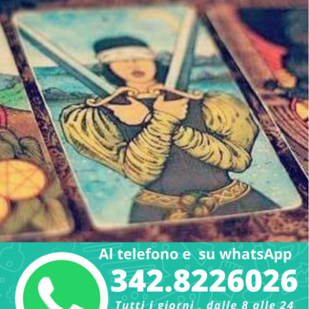
lettura dei Tarocchi su Whatsapp "" (Sarai riportato
nell'area riservata sul nostro sito) "Una volta fatto,
formula le tue domande" " Cartomante su whatsapp " "
ANONIMO DISCRETO ...