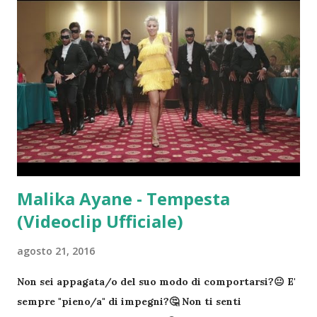
dovrebbe essere inaugurata nel 2020 e verrà abitata
anche dagli astronauti. Sbarcheremo su Marte – Il
miliardario Elon Musk ha una grande ambizione:
arrivare su Marte. Secondo i suoi calcoli ci riuscirà nel
2024, grazie alla missione Space X Ci saranno 8 bilioni
di persone – Secondo le stime degli Stati Uniti nel
2025 supereremo la soglia di 8 bilioni di persone sulla
Terra. Una cifra davvero impressionante Venezia sarà
inabitabile – In base ai calcoli degli...
Malika Ayane - Tempesta
(Videoclip Ufficiale)
agosto 21, 2016
Non sei appagata/o del suo modo di comportarsi?😐 E'
sempre "pieno/a" di impegni?🤔 Non ti senti