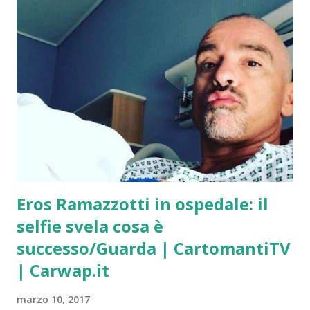
Ha perso l’equilibrio ed è morta cadendo giù. Questo è
il suo ultimo scatto prima di precipitare. Gli altri
scatti sono altre due immagini di scene iniziatiche di
una tragedie annunciate! Se si utilizza il telefono non
bisogna essere impegnati in nessuna altra operazione ,
tipo guidare o anche passeggiare a piedi. Ricordalo!
Tutti i Giorni della 8 alle 24 | Accedi al Servizio
Adesso Contattami con fiducia!
Eros Ramazzotti in ospedale: il
selfie svela cosa è
successo/Guarda | CartomantiTV
| Carwap.it
marzo 10, 2017