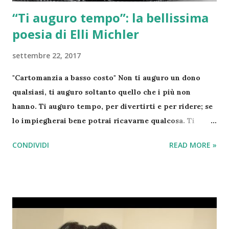
“Ti auguro tempo”: la bellissima
poesia di Elli Michler
settembre 22, 2017
"Cartomanzia a basso costo" Non ti auguro un dono
qualsiasi, ti auguro soltanto quello che i più non
hanno. Ti auguro tempo, per divertirti e per ridere; se
lo impiegherai bene potrai ricavarne qualcosa. Ti
auguro tempo, per il tuo fare e il tuo pensare, non solo
CONDIVIDI
READ MORE »
per te stesso, ma anche per donarlo agli altri. Ti
auguro tempo, non per affrettarti a correre, ma tempo
per essere contento. Ti auguro tempo, non soltanto
per trascorrerlo, ti auguro tempo perché te ne resti:
tempo per stupirti e tempo per fidarti e non soltanto
per guadarlo sull’orologio. Ti auguro tempo per