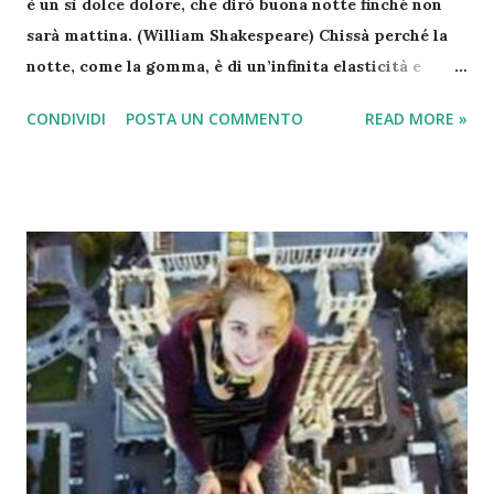
è un sì dolce dolore, che dirò buona notte finché non
sarà mattina. (William Shakespeare) Chissà perché la
notte, come la gomma, è di un’infinita elasticità e
morbidezza, mentre il mattino è così spietatamente
CONDIVIDI
POSTA UN COMMENTO
READ MORE »
affilato. (Banana Yoshimoto) Ci sono notti che non
accadono mai. (Alda Merini) Conserva i tuoi sogni. Non
puoi sapere quando ne avrai bisogno (Carlos Ruíz
Zafón) Di notte ogni cosa assume forme più lievi, più
sfumate, quasi magiche. Tutto si addolcisce e si
attenua, anche le rughe del viso e quelle dell’anima.
(Romano Battaglia) È di notte che è bello credere alla
luce. (Edmond Rostand) E mi piace la notte ascoltare le
stelle… sono come cinquecento milioni di sonagli.
(Antoine de Saint-Exupéry) E se tutti noi fossimo sogni
che qualcuno sogna, pensieri che qualcuno pensa? È
sera, ed è tempo che i fiori chiudano le loro corolle.