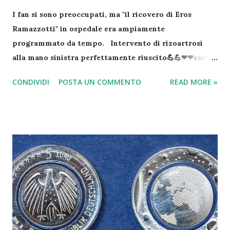
I fan si sono preoccupati, ma "il ricovero di Eros
Ramazzotti" in ospedale era ampiamente
programmato da tempo. Intervento di rizoartrosi
alla mano sinistra perfettamente riuscito💪💪❤❤sarà
una notte tosta ma non MOLLO💪💪💪💪 e poi la lunga
CONDIVIDI
POSTA UN COMMENTO
READ MORE »
degenza, ritornerò presto, lo giuro😂😂🎤🎸🎹🎧🎼
#erosramazzotti #popoleros @therealauroragram
@maricapellegrinelli Mi mancate❤❤❤❤❤ Un post
condiviso da "Eros Ramazzotti" (@ramazzotti_eros) in
data: 25 Feb 2017 alle ore 15:36 PST Il popolare
cantante romano, ma milanese d'adozione, si è infatti
sottoposto ad un intervento per la rizoartrosi, una
variante dell'artrosi che colpisce il pollice, alla mano
sinistra. Eros lo ha fatto sapere ai fan: "Intervento alla
mano perfettamente riuscito, sarà una notte tosta ma
non mollo" . Poi il pensiero per la figlia Aurora e per la