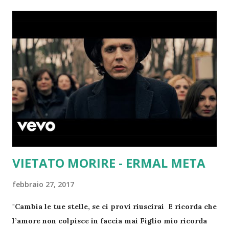
perde (Si vince e si perde) Il privilegio di essere
vivente Perché ognuno traccia il suo destino Forte
come un'eco Cerca l'immortalità Vanità, illusione
Docile si arrende al dio migliore Vanità, lei non sa Che
è solo un altro imbroglio e tu lo chiami amore E mi
spacca il cuore Atomi unici, nudi, diversi e vibranti
Siamo distanti, io e te Come migranti nascosti
nell'evoluzione Siamo distanti, io e te Io e te Vanità,
illusione Docile si arrende al dio migliore Vanità, lei
non sa Che è solo un altro imbroglio e tu lo chiami
amore E mi spacca il cuo...
VIETATO MORIRE - ERMAL META
febbraio 27, 2017
"Cambia le tue stelle, se ci provi riuscirai E ricorda che
l’amore non colpisce in faccia mai Figlio mio ricorda