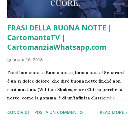
FRASI DELLA BUONA NOTTE |
CartomanteTV |
CartomanziaWhatsapp.com
gennaio 16, 2018
Frasi buonanotte Buona notte, buona notte! Separarsi
è un sì dolce dolore, che dirò buona notte finché non
sarà mattina. (William Shakespeare) Chissà perché la
notte, come la gomma, è di un’infinita elasticità e
morbidezza, mentre il mattino è così spietatamente
CONDIVIDI
POSTA UN COMMENTO
READ MORE »
affilato. (Banana Yoshimoto) Ci sono notti che non
accadono mai. (Alda Merini) Conserva i tuoi sogni. Non
puoi sapere quando ne avrai bisogno (Carlos Ruíz