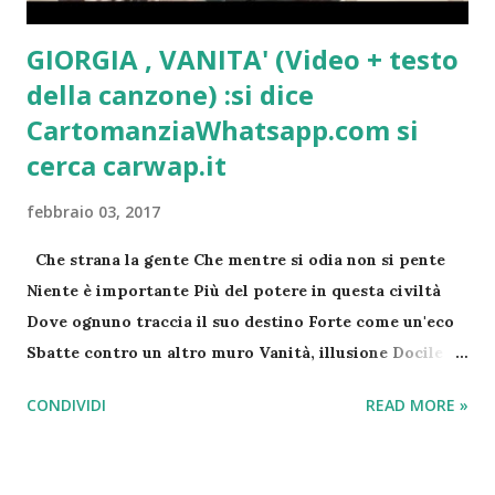
GIORGIA , VANITA' (Video + testo
della canzone) :si dice
CartomanziaWhatsapp.com si
cerca carwap.it
febbraio 03, 2017
Che strana la gente Che mentre si odia non si pente
Niente è importante Più del potere in questa civiltà
Dove ognuno traccia il suo destino Forte come un'eco
Sbatte contro un altro muro Vanità, illusione Docile si
arrende al dio migliore Vanità, lei non sa Che è solo un
CONDIVIDI
READ MORE »
altro imbroglio e tu lo chiami amore E mi spacca il
cuore Che matta la gente (Che matta la gente) Che si
ama eppure non si sente (Non si sente) Si vince e si