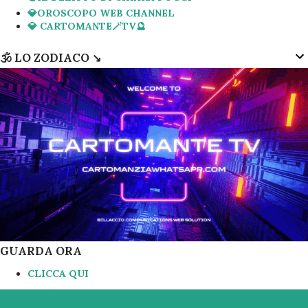
💎OROSCOPO WEB CHANNEL
💎 CARTOMANTE🪄TV🔮
🕉 LO ZODIACO ↘️
GUARDA ORA
CLICCA QUI