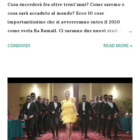
Cosa succederà fra oltre trent’anni? Come saremo e
cosa sarà accaduto al mondo? Ecco 10 cose
importantissime che si avvereranno entro il 2050
come svela Ba Bamail. Ci saranno due nuovi stati –
L’isola di Bougainville voterà nel 2019 la secessione
CONDIVIDI
READ MORE »
dalla Papua Nuova Guinea e lo stesso accadrà alla
Nuova Caledonia con la Francia . Verrà inaugurato il
primo hotel spaziale – L’impresa Bigelow Aerospace
aprirà il primo hotel nello spazio. La struttura
dovrebbe essere inaugurata nel 2020 e verrà abitata
anche dagli astronauti. Sbarcheremo su Marte – Il
miliardario Elon Musk ha una grande ambizione:
arrivare su Marte. Secondo i suoi calcoli ci riuscirà nel
2024, grazie alla missione Space X Ci saranno 8 bilioni
di persone – Secondo le stime degli Stati Uniti nel
2025 supereremo la soglia di 8 bilioni di persone sulla