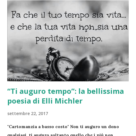
Cartomante su whatsapp " ANONIMO DISCRETO E
RISERVATO " Per te che leggi questo post ❤ " Una
domanda alle carte gratis "
“Ti auguro tempo”: la bellissima
poesia di Elli Michler
settembre 22, 2017
"Cartomanzia a basso costo" Non ti auguro un dono
qualsiasi, ti auguro soltanto quello che i più non