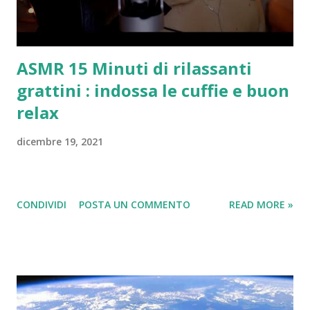
delle monete in argento della valuta di 5 euro, mentre
lo scorso giugno il Belgio aveva rilasciato
settantamila monete da 2,5 euro ...
ASMR 15 Minuti di rilassanti
grattini : indossa le cuffie e buon
relax
dicembre 19, 2021
CONDIVIDI
POSTA UN COMMENTO
READ MORE »