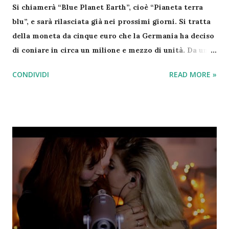
Si chiamerà “Blue Planet Earth”, cioè “Pianeta terra
blu”, e sarà rilasciata già nei prossimi giorni. Si tratta
della moneta da cinque euro che la Germania ha deciso
di coniare in circa un milione e mezzo di unità. Da una
parte appare l’aquila, simbolo ufficiale del Paese,
CONDIVIDI
READ MORE »
dall’altro lato, invece, un planisfero. La moneta è
composta di tre materiali, pesa 9 grammi e il diametro
misura 27,25 millimetri, dunque è leggermente più
grande della moneta da due euro. In più, come si vede
dalle prime immagini, presenta un anello centrale blu:
tutto per rendere ancora più difficili le contraffazioni.
Questa moneta speciale sarà accettata per il
pagamento soltanto in Germania, ma probabilmente
finirà per lo più nelle mani di collezionisti. Il Paese di
Angela Merkel non è l’unico ad aver rilasciato monete
da collezione: nel 2003 anche l’Italia aveva coniato