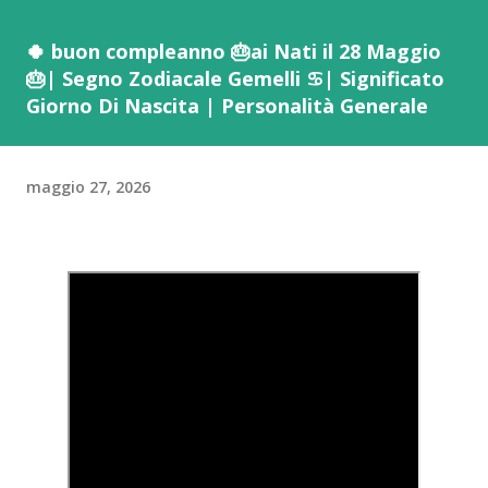
🍀 buon compleanno 🎂ai Nati il 28 Maggio
🎂| Segno Zodiacale Gemelli ♋️| Significato
Giorno Di Nascita | Personalità Generale
maggio 27, 2026