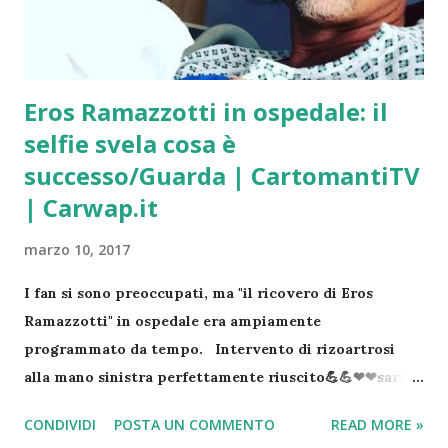
Adesso Contattami con fiducia!
Eros Ramazzotti in ospedale: il
selfie svela cosa è
successo/Guarda | CartomantiTV
| Carwap.it
marzo 10, 2017
I fan si sono preoccupati, ma "il ricovero di Eros
Ramazzotti" in ospedale era ampiamente
programmato da tempo. Intervento di rizoartrosi
alla mano sinistra perfettamente riuscito💪💪❤❤sarà
una notte tosta ma non MOLLO💪💪💪💪 e poi la lunga
CONDIVIDI
POSTA UN COMMENTO
READ MORE »
degenza, ritornerò presto, lo giuro😂😂🎤🎸🎹🎧🎼