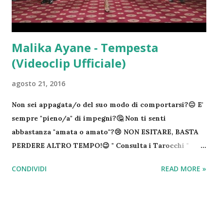
Terra. Una cifra davvero impressionante Venezia sarà
inabitabile – In base ai calcoli degli...
Malika Ayane - Tempesta
(Videoclip Ufficiale)
agosto 21, 2016
Non sei appagata/o del suo modo di comportarsi?😐 E'
sempre "pieno/a" di impegni?🤔 Non ti senti
abbastanza "amata o amato"?😢 NON ESITARE, BASTA
PERDERE ALTRO TEMPO!😉 " Consulta i Tarocchi "
Fatti il tuo Regalo di " Cartomanzia "!☘ COSTA SOLO
CONDIVIDI
READ MORE »
1,99€ IVA COMPRESA!😉 "Aggiungi in rubrica e cerca
su"... Procedi subito con l'acquisto della tua "letture
delle carte" (Sarai riportato nell'area riservata sul
nostro sito) "Una volta fatto, formula le tue domande"