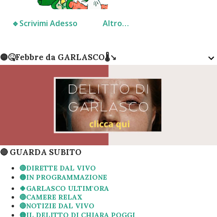
🔹️Scrivimi Adesso
Altro…
🟡🤒Febbre da GARLASCO🌡↘️
🔴 GUARDA SUBITO
🔴DIRETTE DAL VIVO
🟡IN PROGRAMMAZIONE
🍀GARLASCO ULTIM'ORA
🔴CAMERE RELAX
🔴NOTIZIE DAL VIVO
🟡IL DELITTO DI CHIARA POGGI