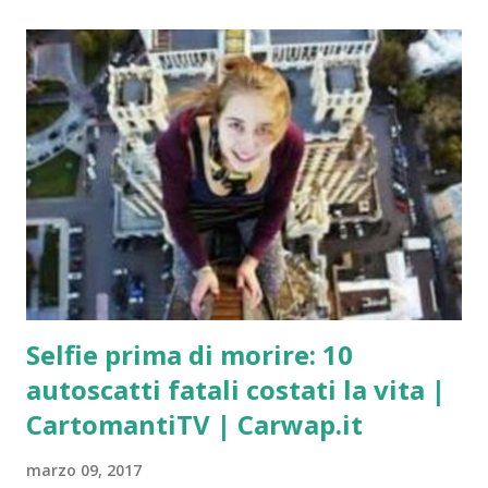
Zafón) Di notte ogni cosa assume forme più lievi, più
sfumate, quasi magiche. Tutto si addolcisce e si
attenua, anche le rughe del viso e quelle dell’anima.
(Romano Battaglia) È di notte che è bello credere alla
luce. (Edmond Rostand) E mi piace la notte ascoltare le
stelle… sono come cinquecento milioni di sonagli.
(Antoine de Saint-Exupéry) E se tutti noi fossimo sogni
che qualcuno sogna, pensieri che qualcuno pensa? È
sera, ed è tempo che i fiori chiudano le loro corolle.
Lascia che mi sieda al tuo fianco e comanda alle mie
labbra di fare ciò che si può f...
Selfie prima di morire: 10
autoscatti fatali costati la vita |
CartomantiTV | Carwap.it
marzo 09, 2017