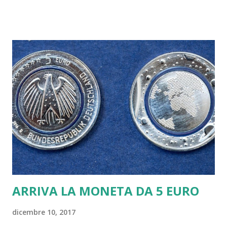
#erosramazzotti #popoleros @therealauroragram
@maricapellegrinelli Mi mancate❤❤❤❤❤ Un post
condiviso da "Eros Ramazzotti" (@ramazzotti_eros) in
data: 25 Feb 2017 alle ore 15:36 PST Il popolare
cantante romano, ma milanese d'adozione, si è infatti
sottoposto ad un intervento per la rizoartrosi, una
variante dell'artrosi che colpisce il pollice, alla mano
sinistra. Eros lo ha fatto sapere ai fan: "Intervento alla
mano perfettamente riuscito, sarà una notte tosta ma
non mollo" . Poi il pensiero per la figlia Aurora e per la
compagna, Marica Pellegrinelli: "Mi mancate". Grazie
a tutti per i massaggi d'affetto👍💪✋️...
ARRIVA LA MONETA DA 5 EURO
dicembre 10, 2017