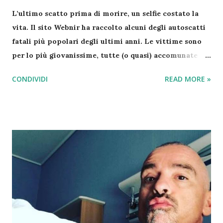
L’ultimo scatto prima di morire, un selfie costato la
vita. Il sito Webnir ha raccolto alcuni degli autoscatti
fatali più popolari degli ultimi anni. Le vittime sono
per lo più giovanissime, tutte (o quasi) accomunate
dalla voglia di apparire sui social con una foto estrema
CONDIVIDI
READ MORE »
o durante la guida in macchina. Perché anche qualche
secondo può costare una vita intera… Si comincia con
Xenia Ignatyeva che si è scattata un selfie su un ponte
al 28esimo piano. Voleva impressionare i suoi amici.
Ha perso l’equilibrio ed è morta cadendo giù. Questo è
il suo ultimo scatto prima di precipitare. Gli altri
scatti sono altre due immagini di scene iniziatiche di
una tragedie annunciate! Se si utilizza il telefono non
bisogna essere impegnati in nessuna altra operazione ,
tipo guidare o anche passeggiare a piedi. Ricordalo!
Tutti i Giorni della 8 alle 24 | Accedi al Servizio