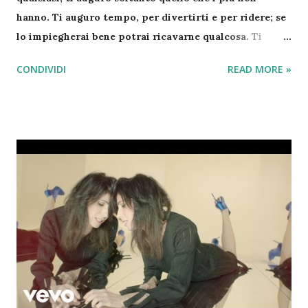
hanno. Ti auguro tempo, per divertirti e per ridere; se
lo impiegherai bene potrai ricavarne qualcosa. Ti
auguro tempo, per il tuo fare e il tuo pensare, non solo
CONDIVIDI
READ MORE »
per te stesso, ma anche per donarlo agli altri. Ti
auguro tempo, non per affrettarti a correre, ma tempo
per essere contento. Ti auguro tempo, non soltanto
per trascorrerlo, ti auguro tempo perché te ne resti:
tempo per stupirti e tempo per fidarti e non soltanto
per guadarlo sull’orologio. Ti auguro tempo per
guardare le stelle e tempo per crescere, per maturare.
Ti auguro tempo per sperare nuovamente e per amare.
Non ha più senso rimandare. Ti auguro tempo per
trovare te stesso, per vivere ogni tuo giorno, ogni tua
ora come un dono. Ti auguro tempo anche per
perdonare. Ti auguro di avere tempo, tempo per la
vita. Elli Michler